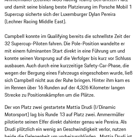
und damit seine bislang beste Platzierung im Porsche Mobil 1
Supercup sicherte sich der Luxemburger Dylan Pereira
(Lechner Racing Middle East).
Campbell konnte im Qualifying bereits die schnellste Zeit der
32 Supercup-Piloten fahren. Die Pole-Position wandelte er
mit einem fulminanten Start direkt in eine Führung um und
konnte seinen Vorsprung auf die Verfolger bis kurz vor Schluss
ausbauen. Auch durch eine kurzzeitige Safety-Car-Phase, die
wegen der Bergung eines Fahrzeugs eingeschoben wurde, ließ
sich Campbell nicht aus der Ruhe bringen. Hinter ihm kam es
im Rennen über 16 Runden auf der 4,326 Kilometer langen
Strecke zu Positionskämpfen um die Plätze.
Der von Platz zwei gestartete Mattia Drudi (I/Dinamic
Motorsport) lag bis Runde 13 auf Platz zwei. Ammermüller
pilotierte seinen Elfer direkt dahinter genau wie Pereira. Als
Drudi plötzlich ein wenig an Geschwindigkeit verlor, nutzen
beide die Gelegenheit um vorbeizuschlüpfen. „Mattia Drudi ist