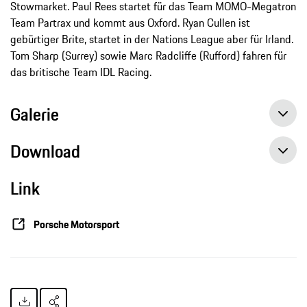
Stowmarket. Paul Rees startet für das Team MOMO-Megatron
Team Partrax und kommt aus Oxford. Ryan Cullen ist
gebürtiger Brite, startet in der Nations League aber für Irland.
Tom Sharp (Surrey) sowie Marc Radcliffe (Rufford) fahren für
das britische Team IDL Racing.
Galerie
Download
Link
Erster Supercup-Sieg für Porsche-Junior Matt Campbell, Pressemitteilung, 09.07.2017, Porsche AG
Porsche-Junior Matt Campbell fährt im Zeittraining auf Platz eins, Pressemitteilung, 08.07.2017, Porsche AG
Porsche Motorsport