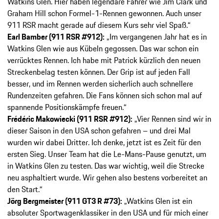
Watkins Glen. Hier haben legendäre Fahrer wie Jim Clark und
Graham Hill schon Formel-1-Rennen gewonnen. Auch unser
911 RSR macht gerade auf diesem Kurs sehr viel Spaß.“
Earl Bamber (911 RSR #912):
„Im vergangenen Jahr hat es in
Watkins Glen wie aus Kübeln gegossen. Das war schon ein
verrücktes Rennen. Ich habe mit Patrick kürzlich den neuen
Streckenbelag testen können. Der Grip ist auf jeden Fall
besser, und im Rennen werden sicherlich auch schnellere
Rundenzeiten gefahren. Die Fans können sich schon mal auf
spannende Positionskämpfe freuen.“
Frédéric Makowiecki (911 RSR #912):
„Vier Rennen sind wir in
dieser Saison in den USA schon gefahren – und drei Mal
wurden wir dabei Dritter. Ich denke, jetzt ist es Zeit für den
ersten Sieg. Unser Team hat die Le-Mans-Pause genutzt, um
in Watkins Glen zu testen. Das war wichtig, weil die Strecke
neu asphaltiert wurde. Wir gehen also bestens vorbereitet an
den Start.“
Jörg Bergmeister (911 GT3 R #73):
„Watkins Glen ist ein
absoluter Sportwagenklassiker in den USA und für mich einer