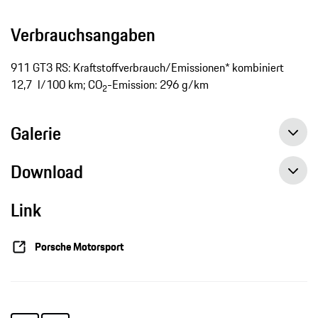
Verbrauchsangaben
911 GT3 RS: Kraftstoffverbrauch/Emissionen* kombiniert
12,7 l/100 km; CO
-Emission: 296 g/km
2
Galerie
Download
Link
Porsche 911 RSR wieder auf Titeljagd, Pressemitteilung, 24.06.2016, Porsche AG
Porsche Motorsport