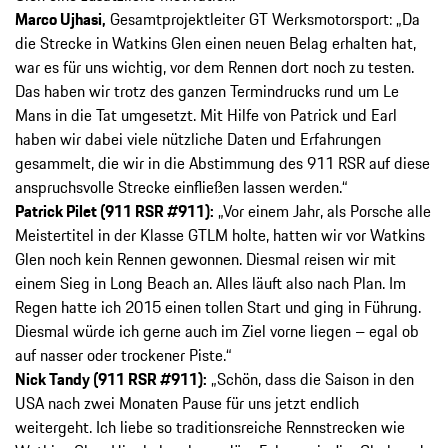
Marco Ujhasi,
Gesamtprojektleiter GT Werksmotorsport: „Da
die Strecke in Watkins Glen einen neuen Belag erhalten hat,
war es für uns wichtig, vor dem Rennen dort noch zu testen.
Das haben wir trotz des ganzen Termindrucks rund um Le
Mans in die Tat umgesetzt. Mit Hilfe von Patrick und Earl
haben wir dabei viele nützliche Daten und Erfahrungen
gesammelt, die wir in die Abstimmung des 911 RSR auf diese
anspruchsvolle Strecke einfließen lassen werden.“
Patrick Pilet (911 RSR #911):
„Vor einem Jahr, als Porsche alle
Meistertitel in der Klasse GTLM holte, hatten wir vor Watkins
Glen noch kein Rennen gewonnen. Diesmal reisen wir mit
einem Sieg in Long Beach an. Alles läuft also nach Plan. Im
Regen hatte ich 2015 einen tollen Start und ging in Führung.
Diesmal würde ich gerne auch im Ziel vorne liegen – egal ob
auf nasser oder trockener Piste.“
Nick Tandy (911 RSR #911):
„Schön, dass die Saison in den
USA nach zwei Monaten Pause für uns jetzt endlich
weitergeht. Ich liebe so traditionsreiche Rennstrecken wie