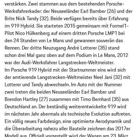
verstärken. Zwei stammen aus dem bestehenden Porsche-
Werksfahrerkader: der Neuseeländer Earl Bamber (26) und der
Brite Nick Tandy (32). Beide verfügen bereits über Erfahrung
im 919 Hybrid. Sie starteten 2015 gemeinsam mit Formel1-
Pilot Nico Hülkenberg auf einem dritten Porsche LMP1 bei
den 24 Stunden von Le Mans und gewannen souverän das
Rennen. Der dritte Neuzugang André Lotterer (35) stand
schon drei Mal ganz oben auf dem Podium in Le Mans, 2012
war der Audi-Werksfahrer Langstrecken-Weltmeister.
Im Porsche 919 Hybrid mit der Startnummer eins wird sich
der amtierende Langstrecken-Weltmeister Neel Jani (32) mit
Lotterer und Tandy abwechseln. Im Auto mit der Nummer
zwei treten die beiden Neuseeländer Earl Bamber und
Brendon Hartley (27) zusammen mit Timo Bernhard (35) aus
Deutschland an. Der beständig weiterentwickelte 919 wird
im nächsten Jahr abermals als technische Evolution auftreten.
Ein völlig neues Farbdesign, eine optimierte Aerodynamik und
die Überarbeitung nahezu aller Bauteile zeichnen das 2017er
Modell aus. Offiziell vorgestellt wird der Wagen am 23. März