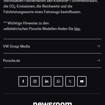
individuellen Fahrverhalten den Kraftstoff-/Stromverbrauch,
die CO₂-Emissionen, die Reichweite und die
Fahrleistungswerte eines Fahrzeugs beeinflussen.
** Wichtige Hinweise zu den
vollelektrischen Porsche Modellen finden Sie
hier
.
VW Group Media
Porsche.de