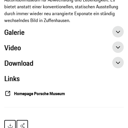
bietet anstatt einer konventionellen, statischen Ausstellung
durch immer wieder neu arrangierte Exponate ein ständig
wechselndes Bild in Zuffenhausen.
Galerie
Video
Download
Links
Höhepunkte des "rollenden Museums" 2016, Presse-Information, 07.03.2016, Porsche AG
Homepage Porsche Museum