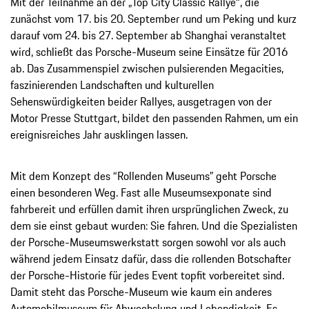
Mit der Teilnahme an der „Top City Classic Rallye“, die
zunächst vom 17. bis 20. September rund um Peking und kurz
darauf vom 24. bis 27. September ab Shanghai veranstaltet
wird, schließt das Porsche-Museum seine Einsätze für 2016
ab. Das Zusammenspiel zwischen pulsierenden Megacities,
faszinierenden Landschaften und kulturellen
Sehenswürdigkeiten beider Rallyes, ausgetragen von der
Motor Presse Stuttgart, bildet den passenden Rahmen, um ein
ereignisreiches Jahr ausklingen lassen.
Mit dem Konzept des “Rollenden Museums” geht Porsche
einen besonderen Weg. Fast alle Museumsexponate sind
fahrbereit und erfüllen damit ihren ursprünglichen Zweck, zu
dem sie einst gebaut wurden: Sie fahren. Und die Spezialisten
der Porsche-Museumswerkstatt sorgen sowohl vor als auch
während jedem Einsatz dafür, dass die rollenden Botschafter
der Porsche-Historie für jedes Event topfit vorbereitet sind.
Damit steht das Porsche-Museum wie kaum ein anderes
Automobilmuseum für Abwechslung und Lebendigkeit. Es