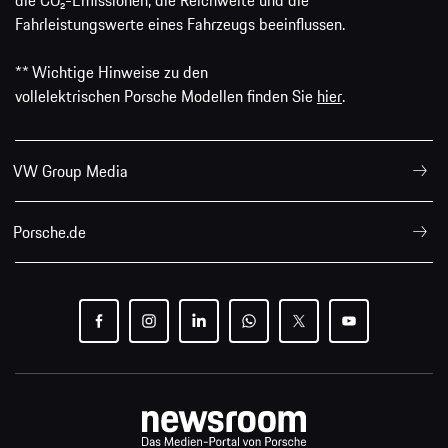
die CO₂-Emissionen, die Reichweite und die
Fahrleistungswerte eines Fahrzeugs beeinflussen.
** Wichtige Hinweise zu den
vollelektrischen Porsche Modellen finden Sie
hier
.
VW Group Media
Porsche.de