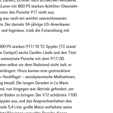
aren mit 800 PS starken Achtliter-Chevrolet-
otor des Porsche 917 nicht aus.
g war noch ein weithin unerschlossenes
gte. Der damals 34-jährige US-Amerikaner
 und Ingenieur, trieb die Entwicklung mit
00 PS starken 917/10 TC Spyder (TC stand
ne Cockpit) sechs CanAm-Läufe und den Titel.
e, antwortete Porsche mit dem 917/30.
n selbst vor dem Radstand nicht halt, er
verlängert. Hinzu kamen eine gestrecktere
der Heckflügel – aerodynamische Maßnahmen,
g besaß. Die langen Geraden in Le Mans
and, nun hingegen war Abtrieb gefordert, um
en Boden zu bringen. Der V12 schüttete 1100
pyder aus, und das Ansprechverhalten des
eile 5,4 Liter große Motor entfaltete seine
 Detaillösungen versuchte Porsche dieses