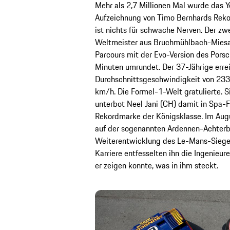
Mehr als 2,7 Millionen Mal wurde das 
Aufzeichnung von Timo Bernhards Rekor
ist nichts für schwache Nerven. Der z
Weltmeister aus Bruchmühlbach-Miesau
Parcours mit der Evo-Version des Pors
Minuten umrundet. Der 37-Jährige errei
Durchschnittsgeschwindigkeit von 233
km/h. Die Formel-1-Welt gratulierte. S
unterbot Neel Jani (CH) damit in Spa-
Rekordmarke der Königsklasse. Im Augu
auf der sogenannten Ardennen-Achterba
Weiterentwicklung des Le-Mans-Siege
Karriere entfesselten ihn die Ingenieu
er zeigen konnte, was in ihm steckt.