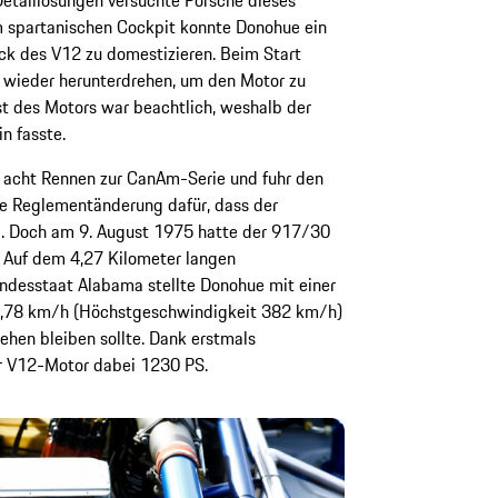
m spartanischen Cockpit konnte Donohue ein
k des V12 zu domestizieren. Beim Start
f wieder herunterdrehen, um den Motor zu
st des Motors war beachtlich, weshalb der
n fasste.
acht Rennen zur CanAm-Serie und fuhr den
ine Reglementänderung dafür, dass der
. Doch am 9. August 1975 hatte der 917/30
t: Auf dem 4,27 Kilometer langen
desstaat Alabama stellte Donohue mit einer
5,78 km/h (Höchstgeschwindigkeit 382 km/h)
tehen bleiben sollte. Dank erstmals
er V12-Motor dabei 1230 PS.