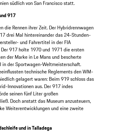
nien südlich von San Francisco statt.
 und 917
n die Rennen ihrer Zeit. Der Hybridrennwagen
17 drei Mal hintereinander das 24-Stunden-
steller- und Fahrertitel in der FIA
Der 917 holte 1970 und 1971 die ersten
gen der Marke in Le Mans und bescherte
el in der Sportwagen-Weltmeisterschaft.
eeinflussten technische Reglements den WM-
hiedlich gelagert waren: Beim 919 schloss das
rid-Innovationen aus. Der 917 indes
örde seinen fünf Liter großen
ließ. Doch anstatt das Museum anzusteuern,
ke Weiterentwicklungen und eine zweite
schleife und in Talladega