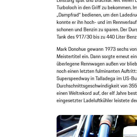
Turboloch in den Griff zu bekommen. I
„Dampfrad“ bedienen, um den Ladedruc
konnte er ihn hoch- und im Rennverlau
schonen und Benzin zu sparen. Der Dur
Tank des 917/30 bis zu 440 Liter Benzi
Mark Donohue gewann 1973 sechs von 
Meistertitel ein. Dann sorgte erneut e
überlegene Rennwagen außen vor blieb
noch einen letzten fulminanten Auftrit
Superspeedway in Talladega im US-Bun
Durchschnittsgeschwindigkeit von 35
einen Weltrekord auf, der elf Jahre bes
eingesetzter Ladeluftkühler leistete d