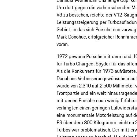
Um dort gegen die vorherrschenden McL
V8 zu bestehen, reichte der V12-Saugm
Leistungssteigerung per Turboaufladun
Gebiet, in das sich Porsche nun vorwa
Mark Donohue, erfolgreicher Rennfahrer
voran.
1972 gewann Porsche mit dem rund 10
für Turbo Charged, Spyder für das offe
Als die Konkurrenz für 1973 aufrüstet
Donohues Verbesserungswünsche machte
wurde von 2.310 auf 2.500 Millimeter 
Frontpartie und ein weit hinausragen
mit denen Porsche noch wenig Erfahrun
verlangten einen geringen Luftwiderst
eine monumentale Motorleistung auf d
PS über dem 800 Kilogramm leichten S
Turbos war problematisch. Der mittlerw
Leistung spät und brachial. Mit vielen