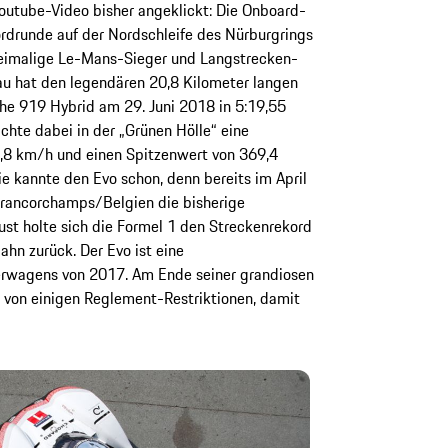
Youtube-Video bisher angeklickt: Die Onboard-
drunde auf der Nordschleife des Nürburgrings
weimalige Le-Mans-Sieger und Langstrecken-
 hat den legendären 20,8 Kilometer langen
che 919 Hybrid am 29. Juni 2018 in 5:19,55
chte dabei in der „Grünen Hölle“ eine
,8 km/h und einen Spitzenwert von 369,4
ie kannte den Evo schon, denn bereits im April
Francorchamps/Belgien die bisherige
st holte sich die Formel 1 den Streckenrekord
hn zurück. Der Evo ist eine
rwagens von 2017. Am Ende seiner grandiosen
re von einigen Reglement-Restriktionen, damit