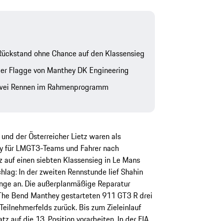
ückstand ohne Chance auf den Klassensieg
 der Flagge von Manthey DK Engineering
 zwei Rennen im Rahmenprogramm
a und der Österreicher Lietz waren als
hy für LMGT3-Teams und Fahrer nach
z auf einen siebten Klassensieg in Le Mans
hlag: In der zweiten Rennstunde lief Shahin
nge an. Die außerplanmäßige Reparatur
The Bend Manthey gestarteten 911 GT3 R drei
Teilnehmerfelds zurück. Bis zum Zieleinlauf
tz auf die 13. Position vorarbeiten. In der FIA