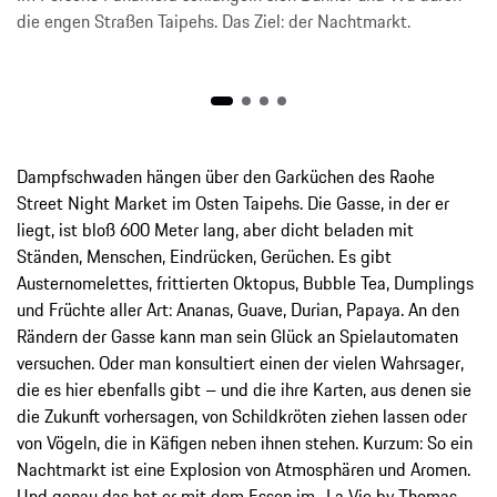
die engen Straßen Taipehs. Das Ziel: der Nachtmarkt.
Dampfschwaden hängen über den Garküchen des Raohe
Street Night Market im Osten Taipehs. Die Gasse, in der er
liegt, ist bloß 600 Meter lang, aber dicht beladen mit
Ständen, Menschen, Eindrücken, Gerüchen. Es gibt
Austernomelettes, frittierten Oktopus, Bubble Tea, Dumplings
und Früchte aller Art: Ananas, Guave, Durian, Papaya. An den
Rändern der Gasse kann man sein Glück an Spielautomaten
versuchen. Oder man konsultiert einen der vielen Wahrsager,
die es hier ebenfalls gibt – und die ihre Karten, aus denen sie
die Zukunft vorhersagen, von Schildkröten ziehen lassen oder
von Vögeln, die in Käfigen neben ihnen stehen. Kurzum: So ein
Nachtmarkt ist eine Explosion von Atmosphären und Aromen.
Und genau das hat er mit dem Essen im „La Vie by Thomas