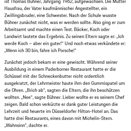
ist Thomas Bühner, Jahrgang 1962, aufgewachsen. Die Mutter
Hausfrau, der Vater kaufmännischer Angestellter, ein
Zwillingsbruder, eine Schwester. Nach der Schule wusste
Bühner zunächst nicht, was er werden sollte. Also ging er zum
Arbeitsamt und machte einen Test. Bäcker, Koch oder
Landwirt lautete das Ergebnis. Zu seinen Eltern sagte er: „Ich
werde Koch – aber ein guter!“ Und noch etwas verkündete er:
„Wenn ich 30 bin, fahre ich Porsche!“
Zunächst jedoch bekam er eine gewischt. Während seiner
Ausbildung in einem Paderborner Restaurant hatte er die
Schüssel mit der Schneckenbutter nicht ordentlich
ausgekratzt, der Lehrmeister haute ihm den Gummispatel um
die Ohren. „Brich ab“, sagten die Eltern, die ihn beschützen
wollten. „Nee“, sagte Bühner. Lieber wollte er es seinem Chef
zeigen. Bald schon verkürzte er dank guter Leistungen die
Lehrzeit und heuerte im Düsseldorfer Hilton-Hotel an. Das
hatte drei Restaurants, eines davon mit Michelin-Stern.
„Wahnsinn“, dachte er.