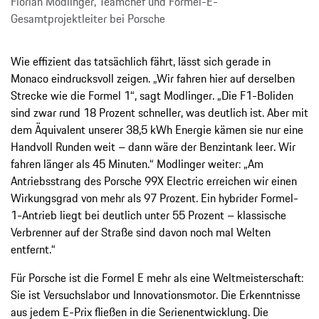
Florian Modlinger, Teamchef und Formel-E-
Gesamtprojektleiter bei Porsche
Wie effizient das tatsächlich fährt, lässt sich gerade in
Monaco eindrucksvoll zeigen. „Wir fahren hier auf derselben
Strecke wie die Formel 1“, sagt Modlinger. „Die F1-Boliden
sind zwar rund 18 Prozent schneller, was deutlich ist. Aber mit
dem Äquivalent unserer 38,5 kWh Energie kämen sie nur eine
Handvoll Runden weit – dann wäre der Benzintank leer. Wir
fahren länger als 45 Minuten.“ Modlinger weiter: „Am
Antriebsstrang des Porsche 99X Electric erreichen wir einen
Wirkungsgrad von mehr als 97 Prozent. Ein hybrider Formel-
1-Antrieb liegt bei deutlich unter 55 Prozent – klassische
Verbrenner auf der Straße sind davon noch mal Welten
entfernt.“
Für Porsche ist die Formel E mehr als eine Weltmeisterschaft:
Sie ist Versuchslabor und Innovationsmotor. Die Erkenntnisse
aus jedem E-Prix fließen in die Serienentwicklung. Die