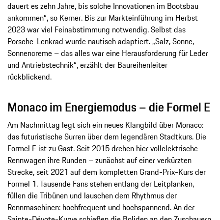
dauert es zehn Jahre, bis solche Innovationen im Bootsbau
ankommen“, so Kerner. Bis zur Markteinführung im Herbst
2023 war viel Feinabstimmung notwendig. Selbst das
Porsche-Lenkrad wurde nautisch adaptiert. „Salz, Sonne,
Sonnencreme – das alles war eine Herausforderung für Leder
und Antriebstechnik“, erzählt der Baureihenleiter
rückblickend.
Monaco im Energiemodus – die Formel E
Am Nachmittag legt sich ein neues Klangbild über Monaco:
das futuristische Surren über dem legendären Stadtkurs. Die
Formel E ist zu Gast. Seit 2015 drehen hier vollelektrische
Rennwagen ihre Runden – zunächst auf einer verkürzten
Strecke, seit 2021 auf dem kompletten Grand-Prix-Kurs der
Formel 1. Tausende Fans stehen entlang der Leitplanken,
füllen die Tribünen und lauschen dem Rhythmus der
Rennmaschinen: hochfrequent und hochspannend. An der
Sainte-Dévote-Kurve schießen die Boliden an den Zuschauern