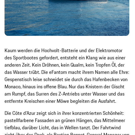
Kaum werden die Hochvolt-Batterie und der Elektromotor
des Sportbootes gefordert, entsteht ein Klang wie aus einer
anderen Zeit. Kein Dröhnen, kein Qualm, kein Tropfen Öl, der
das Wasser trübt. Die eFantom macht ihrem Namen alle Ehre:
Gespenstisch leise schneidet sie durch das Hafenbecken von
Monaco, hinaus ins offene Blau. Nur das Knistern der Gischt
am Rumpf, das Surren des Z-Antriebs unter Wasser und das
entfernte Kreischen einer Möwe begleiten die Ausfahrt.
Die Côte d’Azur zeigt sich in ihrer konzentrierten Schönheit:
pastellfarbene Fassaden an grünen Hängen, das Mittelmeer
tiefblau, darüber Licht, das in Wellen tanzt. Der Fahrtwind
zieht über das Deck, als Bastien Bonnet, General Manager von