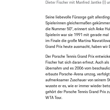
Dieter Fischer mit Manfred Jantke (l) 
Seine liebevolle Fürsorge galt allerding
Spielerinnen gleichermaßen gekümmer
die Nummer 50“, erinnert sich Anke Hube
Spielerin war sie 1991 mit gerade mal 1
im Finale die große Martina Navratilova
Grand Prix heute ausmacht, haben wir D
Der Porsche Tennis Grand Prix entwickel
Fischer hat sich daran erfreut. Auch al
übernahm und es 2006 vom beschauliche
erbaute Porsche-Arena umzog, verfolgte
aufmerksamer Zuschauer von seinem S
wusste er es, wie er immer wieder beto
gehört der Porsche Tennis Grand Prix z
WTA Tour.