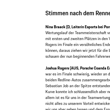
Stimmen nach dem Renn
Nina Braack (D, Leiterin Esports bei Po
Wertungslauf der Teammeisterschaft vo
mit ersten und zweiten Plätzen in den
Rogers im Finale ein versöhnliches End
können, daraus ziehen wir jetzt für di
schauen der nun beginnenden Fahrerwer
Joshua Rogers (AUS, Porsche Coanda E
war es im Finale schwierig, wieder an 
beiden Redline-Autos zusammengearbei
Sebastian Job an der Spitze entstande
Kurve konnte ich schlussendlich aber 
allem ist es für uns in der Teamwertun
nicht alles zu unserem Vorteil entwick
wir uns aber sehen lassen und dem Es