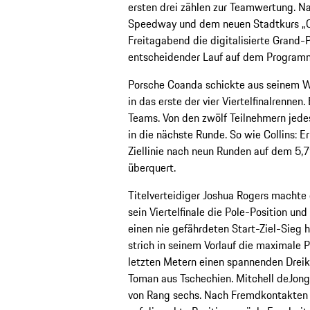
ersten drei zählen zur Teamwertung. Na
Speedway und dem neuen Stadtkurs „O
Freitagabend die digitalisierte Grand-
entscheidender Lauf auf dem Program
Porsche Coanda schickte aus seinem We
in das erste der vier Viertelfinalrennen.
Teams. Von den zwölf Teilnehmern jede
in die nächste Runde. So wie Collins: E
Ziellinie nach neun Runden auf dem 5,7
überquert.
Titelverteidiger Joshua Rogers machte e
sein Viertelfinale die Pole-Position und
einen nie gefährdeten Start-Ziel-Sieg
strich in seinem Vorlauf die maximale Pu
letzten Metern einen spannenden Drei
Toman aus Tschechien. Mitchell deJong,
von Rang sechs. Nach Fremdkontakten i