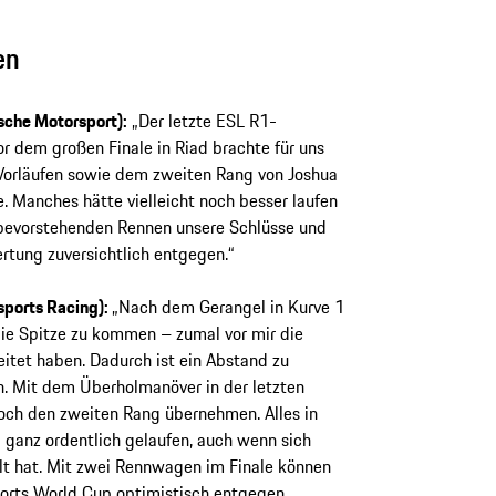
en
rsche Motorsport):
„Der letzte ESL R1-
r dem großen Finale in Riad brachte für uns
 Vorläufen sowie dem zweiten Rang von Joshua
e. Manches hätte vielleicht noch besser laufen
e bevorstehenden Rennen unsere Schlüsse und
tung zuversichtlich entgegen.“
sports Racing):
„Nach dem Gerangel in Kurve 1
die Spitze zu kommen – zumal vor mir die
tet haben. Dadurch ist ein Abstand zu
n. Mit dem Überholmanöver in der letzten
noch den zweiten Rang übernehmen. Alles in
g ganz ordentlich gelaufen, auch wenn sich
elt hat. Mit zwei Rennwagen im Finale können
ports World Cup optimistisch entgegen