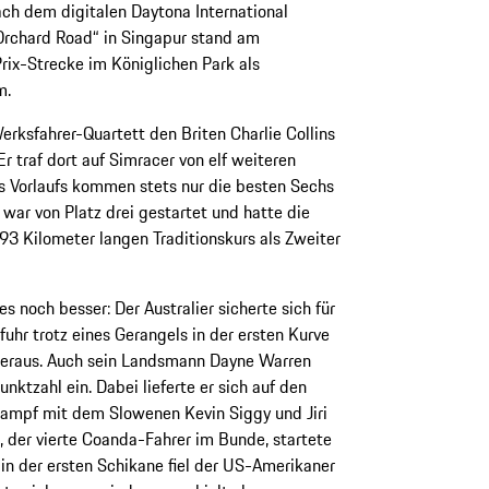
ch dem digitalen Daytona International
rchard Road“ in Singapur stand am
Prix-Strecke im Königlichen Park als
m.
rksfahrer-Quartett den Briten Charlie Collins
 Er traf dort auf Simracer von elf weiteren
s Vorlaufs kommen stets nur die besten Sechs
r war von Platz drei gestartet und hatte die
93 Kilometer langen Traditionskurs als Zweiter
s noch besser: Der Australier sicherte sich für
 fuhr trotz eines Gerangels in der ersten Kurve
 heraus. Auch sein Landsmann Dayne Warren
nktzahl ein. Dabei lieferte er sich auf den
kampf mit dem Slowenen Kevin Siggy und Jiri
 der vierte Coanda-Fahrer im Bunde, startete
n der ersten Schikane fiel der US-Amerikaner