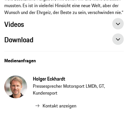
mussten. Es ist in vielerlei Hinsicht eine neue Welt, aber der
Wunsch und der Ehrgeiz, der Beste zu sein, verschwinden nie.“
Videos
Download
Episode 23 des 9:11 Magazins: Kraftwerk – der Biturbomotor des Porsche 963
Medienanfragen
Holger Eckhardt
Pressesprecher Motorsport LMDh, GT,
Kundensport
Kontakt anzeigen