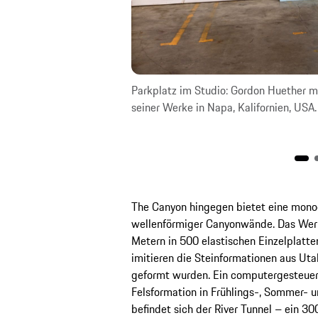
Huether Kunst aus
Parkplatz im Studio: Gordon Huether 
on ihnen eine riesige
seiner Werke in Napa, Kalifornien, USA.
The Canyon hingegen bietet eine monoc
wellenförmiger Canyonwände. Das Werk
Metern in 500 elastischen Einzelplatten
imitieren die Steinformationen aus Ut
geformt wurden. Ein computergesteuer
Felsformation in Frühlings-, Sommer-
befindet sich der River Tunnel – ein 3