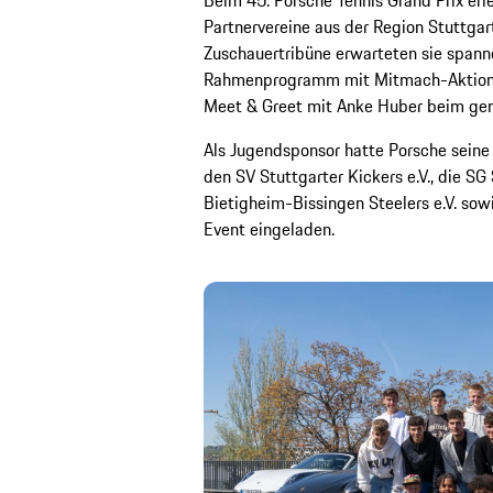
Beim 45. Porsche Tennis Grand Prix erl
Partnervereine aus der Region Stuttgar
Zuschauertribüne erwarteten sie spann
Rahmenprogramm mit Mitmach-Aktione
Meet & Greet mit Anke Huber beim ge
Als Jugendsponsor hatte Porsche sein
den SV Stuttgarter Kickers e.V., die S
Bietigheim-Bissingen Steelers e.V. so
Event eingeladen.