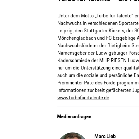
Unter dem Motto „Turbo für Talente“ e
Nachwuchs in verschiedenen Sportarten
Leipzig, den Stuttgarter Kickers, der 
Mönchengladbach und FC Erzgebirge Aue
Nachwuchsförderer der Bietigheim Steel
Namensgeber der Ludwigsburger Porsc
Kaderschmiede der MHP RIESEN Ludwig
nur um die Unterstützung einer qualita
auch um die soziale und persönliche E
Prominenter Pate des Förderprogramms
Informationen zur breit gefächerten Ju
www.turbofuertalente.de
.
Medienanfragen
Marc Lieb