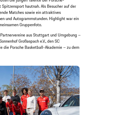
ebten die jungen Talente der Porsche-
t Spitzensport hautnah. Als Besucher auf der
ende Matches sowie ein attraktives
n und Autogrammstunden. Highlight war ein
meinsamen Gruppenfoto.
e Partnervereine aus Stuttgart und Umgebung –
G Sonnenhof Großaspach e.V., den SC
wie die Porsche Basketball-Akademie – zu dem