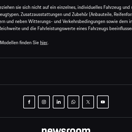
ehen sie sich nicht auf ein einzelnes, individuelles Fahrzeug und s
eugtypen. Zusatzausstattungen und Zubehör (Anbauteile, Reifenfo
ern und neben Witterungs- und Verkehrsbedingungen sowie dem ind
Reichweite und die Fahrleistungswerte eines Fahrzeugs beeinflusse
 Modellen finden Sie
hier
.