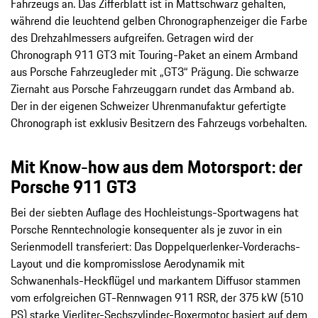
Fahrzeugs an. Das Zifferblatt ist in Mattschwarz gehalten,
während die leuchtend gelben Chronographenzeiger die Farbe
des Drehzahlmessers aufgreifen. Getragen wird der
Chronograph 911 GT3 mit Touring-Paket an einem Armband
aus Porsche Fahrzeugleder mit „GT3“ Prägung. Die schwarze
Ziernaht aus Porsche Fahrzeuggarn rundet das Armband ab.
Der in der eigenen Schweizer Uhrenmanufaktur gefertigte
Chronograph ist exklusiv Besitzern des Fahrzeugs vorbehalten.
Mit Know-how aus dem Motorsport: der
Porsche 911 GT3
Bei der siebten Auflage des Hochleistungs-Sportwagens hat
Porsche Renntechnologie konsequenter als je zuvor in ein
Serienmodell transferiert: Das Doppelquerlenker-Vorderachs-
Layout und die kompromisslose Aerodynamik mit
Schwanenhals-Heckflügel und markantem Diffusor stammen
vom erfolgreichen GT-Rennwagen 911 RSR, der 375 kW (510
PS) starke Vierliter-Sechszylinder-Boxermotor basiert auf dem