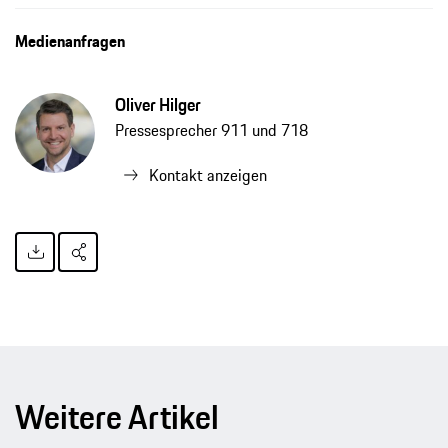
Der neue Porsche 911 GT3 mit Touring-Paket, Pressemitteilung, 16.06.2021, Porsche AG
Medienanfragen
Oliver Hilger
Pressesprecher 911 und 718
Kontakt anzeigen
Weitere Artikel