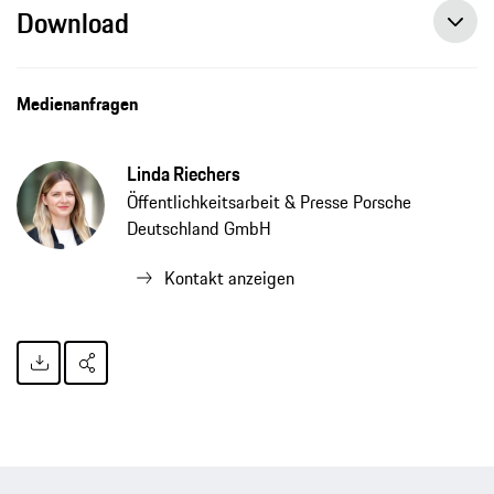
Download
Porsche eröffnet das weltweit siebte Experience Center, Pressemitteilung, 07.10.2019, Porsche AG
Medienanfragen
Linda Riechers
Öffentlichkeitsarbeit & Presse Porsche
Deutschland GmbH
Kontakt anzeigen