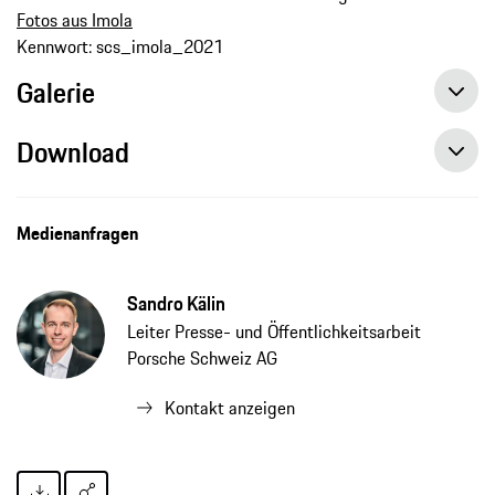
Fotos aus Imola
Kennwort: scs_imola_2021
Galerie
Download
Titelkampf im GT3 Cup vor Beginn der zweiten Saisonhälfte wieder offen, Pressemitteilung, 29.06.2021, Porsche AG
Medienanfragen
Sandro Kälin
Leiter Presse- und Öffentlichkeitsarbeit
Porsche Schweiz AG
Kontakt anzeigen