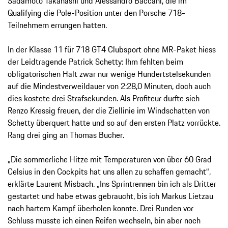
Sadamoto Takahashi und Alessandro Baccani, die im
Qualifying die Pole-Position unter den Porsche 718-
Teilnehmern errungen hatten.
In der Klasse 11 für 718 GT4 Clubsport ohne MR-Paket hiess
der Leidtragende Patrick Schetty: Ihm fehlten beim
obligatorischen Halt zwar nur wenige Hundertstelsekunden
auf die Mindestverweildauer von 2:28,0 Minuten, doch auch
dies kostete drei Strafsekunden. Als Profiteur durfte sich
Renzo Kressig freuen, der die Ziellinie im Windschatten von
Schetty überquert hatte und so auf den ersten Platz vorrückte.
Rang drei ging an Thomas Bucher.
„Die sommerliche Hitze mit Temperaturen von über 60 Grad
Celsius in den Cockpits hat uns allen zu schaffen gemacht“,
erklärte Laurent Misbach. „Ins Sprintrennen bin ich als Dritter
gestartet und habe etwas gebraucht, bis ich Markus Lietzau
nach hartem Kampf überholen konnte. Drei Runden vor
Schluss musste ich einen Reifen wechseln, bin aber noch