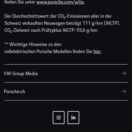
finden Sie unter
www.porsche.com/wltp
.
Der Durchschnittswert der CO₂-Emissionen aller in der
Schweiz verkauften Neuwagen beträgt 111 g/km (WLTP).
CO₂-Zielwert nach Prüfzyklus WLTP: 93.6 g/km
** Wichtige Hinweise zu den
vollelektrischen Porsche Modellen finden Sie
hier
.
VW Group Media
Porsche.ch