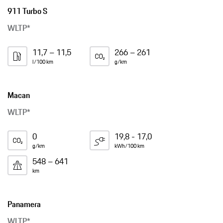
911 Turbo S
WLTP*
11,7 – 11,5
266 – 261
l/100 km
g/km
Macan
WLTP*
0
19,8 - 17,0
g/km
kWh/100 km
548 – 641
km
Panamera
WLTP*