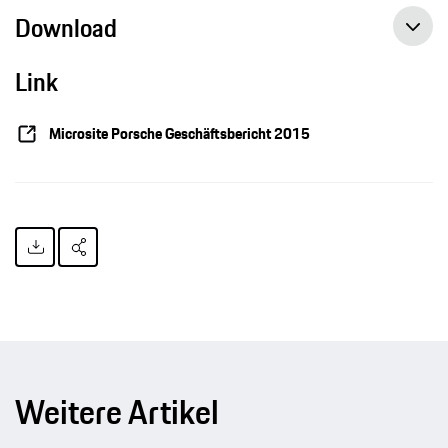
Download
Link
8.911 Euro Sonderzahlung für Porsche-Mitarbeiter, Pressemitteilung, 16.03.2016, Porsche AG
Microsite Porsche Geschäftsbericht 2015
Weitere Artikel