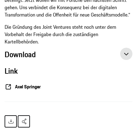
gehen. Uns verbindet die Konsequenz bei der digitalen
Transformation und die Offenheit für neue Geschäftsmodelle.“
Die Gründung des Joint Ventures steht noch unter dem
Vorbehalt der Freigabe durch die zuständigen
Kartellbehörden.
Download
Link
Axel Springer und Porsche gründen gemeinsamen Start-up-Accelerator, Pressemitteilung, 17.11.2017, Porsche AG
Axel Springer