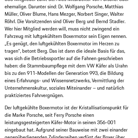
ehemalige. Darunter sind: Dr. Wolfgang Porsche, Matthias
Müller, Oliver Blume, Hans Mezger, Norbert Singer, Walter
Röhrl. Die Vorsitzenden sind Oliver Berg und Bernd Stadler.
Wer hier Mitglied werden will, muss nicht zwingend ein
Fahrzeug mit luftgekühltem Boxermotor sein Eigen nennen.
„Es genügt, den luftgekühlten Boxermotor im Herzen zu
tragen“, betont Berg. Das ist dann die ideale Basis für das,
was sich die Betriebssportler auf die Fahnen geschrieben
haben: die Stammbaumpflege mit dem VW Käfer als Urahn
bis zu den 911-Modellen der Generation 993, die Bildung
eines Erfahrungs- und Wissensnetzwerks, Vermittlung der
Unternehmenskultur, soziales Miteinander – und natürlich
praktiziertes Fahrvergnügen.
Der luftgekühlte Boxermotor ist der Kristallisationspunkt für
die Marke Porsche, seit Ferry Porsche einen
leistungsgesteigerten Käfer-Motor in seinen 356-001
eingebaut hat. Aufgrund seiner Bauweise mit zwei einander
gegenüberliegenden Zylinderreihen verfügt der Boxer über