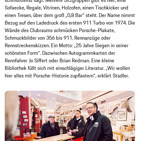
schmunzelnd sagt. Mehrere Sitzgruppen gibt es hier, eine
Sofaecke, Regale, Vitrinen, Holzofen, einen Tischkicker und
einen Tresen, über dem groß „0,8 Bar“ steht. Der Name nimmt
Bezug auf den Ladedruck des ersten 911 Turbo von 1974. Die
Wände des Clubraums schmücken Porsche-Plakate,
Schmuckbilder von 356 bis 911, Rennanzüge oder
Rennstreckenskizzen. Ein Motto: „25 Jahre Siegen in seiner
schönsten Form“. Dazwischen Autogrammkarten der
Rennfahrer Jo Siffert oder Brian Redman. Eine kleine
Bibliothek füllt sich mit einschlägiger Literatur. „Wir wollen
hier alles mit Porsche-Historie zupflastern“, erklärt Stadler.