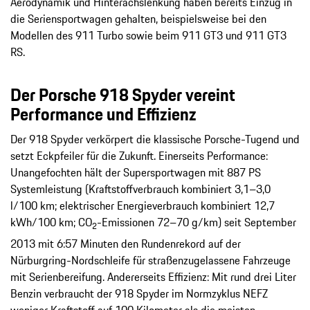
Aerodynamik und Hinterachslenkung haben bereits Einzug in
die Seriensportwagen gehalten, beispielsweise bei den
Modellen des 911 Turbo sowie beim 911 GT3 und 911 GT3
RS.
Der Porsche 918 Spyder vereint
Performance und Effizienz
Der 918 Spyder verkörpert die klassische Porsche-Tugend und
setzt Eckpfeiler für die Zukunft. Einerseits Performance:
Unangefochten hält der Supersportwagen mit 887 PS
Systemleistung (Kraftstoffverbrauch kombiniert 3,1–3,0
l/100 km; elektrischer Energieverbrauch kombiniert 12,7
kWh/100 km; CO
-Emissionen 72–70 g/km) seit September
2
2013 mit 6:57 Minuten den Rundenrekord auf der
Nürburgring-Nordschleife für straßenzugelassene Fahrzeuge
mit Serienbereifung. Andererseits Effizienz: Mit rund drei Liter
Benzin verbraucht der 918 Spyder im Normzyklus NEFZ
weniger Kraftstoff auf 100 Kilometer als die meisten