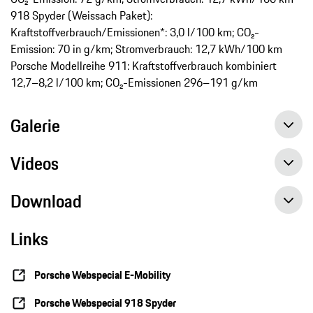
918 Spyder (Weissach Paket):
Kraftstoffverbrauch/Emissionen*: 3,0 l/100 km; CO₂-
Emission: 70 in g/km; Stromverbrauch: 12,7 kWh/100 km
Porsche Modellreihe 911: Kraftstoffverbrauch kombiniert
12,7–8,2 l/100 km; CO₂-Emissionen 296–191 g/km
Galerie
Videos
Download
Links
918 Spyder, Manufaktur, Zuffenhausen, 2015, Porsche AG
Porsche beendet Produktion des Technologieträgers 918 Spyder, Pressemitteilung, 19.06.2015, Porsche AG
Porsche Webspecial E-Mobility
Porsche Webspecial 918 Spyder