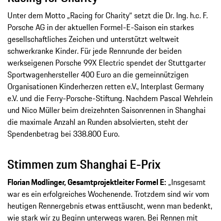
Unter dem Motto „Racing for Charity“ setzt die Dr. Ing. h.c. F.
Porsche AG in der aktuellen Formel-E-Saison ein starkes
gesellschaftliches Zeichen und unterstützt weltweit
schwerkranke Kinder. Für jede Rennrunde der beiden
werkseigenen Porsche 99X Electric spendet der Stuttgarter
Sportwagenhersteller 400 Euro an die gemeinnützigen
Organisationen Kinderherzen retten e.V., Interplast Germany
e.V. und die Ferry-Porsche-Stiftung. Nachdem Pascal Wehrlein
und Nico Müller beim dreizehnten Saisonrennen in Shanghai
die maximale Anzahl an Runden absolvierten, steht der
Spendenbetrag bei 338.800 Euro.
Stimmen zum Shanghai E-Prix
Florian Modlinger, Gesamtprojektleiter Formel E:
„Insgesamt
war es ein erfolgreiches Wochenende. Trotzdem sind wir vom
heutigen Rennergebnis etwas enttäuscht, wenn man bedenkt,
wie stark wir zu Beginn unterwegs waren. Bei Rennen mit