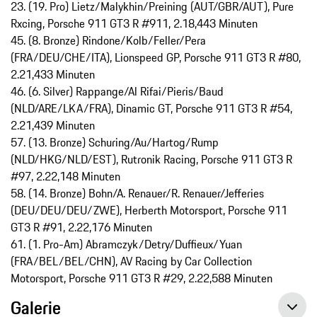
23. (19. Pro) Lietz/Malykhin/Preining (AUT/GBR/AUT), Pure
Rxcing, Porsche 911 GT3 R #911, 2.18,443 Minuten
45. (8. Bronze) Rindone/Kolb/Feller/Pera
(FRA/DEU/CHE/ITA), Lionspeed GP, Porsche 911 GT3 R #80,
2.21,433 Minuten
46. (6. Silver) Rappange/Al Rifai/Pieris/Baud
(NLD/ARE/LKA/FRA), Dinamic GT, Porsche 911 GT3 R #54,
2.21,439 Minuten
57. (13. Bronze) Schuring/Au/Hartog/Rump
(NLD/HKG/NLD/EST), Rutronik Racing, Porsche 911 GT3 R
#97, 2.22,148 Minuten
58. (14. Bronze) Bohn/A. Renauer/R. Renauer/Jefferies
(DEU/DEU/DEU/ZWE), Herberth Motorsport, Porsche 911
GT3 R #91, 2.22,176 Minuten
61. (1. Pro-Am) Abramczyk/Detry/Duffieux/Yuan
(FRA/BEL/BEL/CHN), AV Racing by Car Collection
Motorsport, Porsche 911 GT3 R #29, 2.22,588 Minuten
Galerie