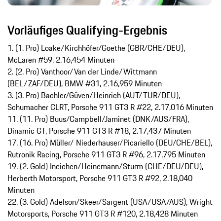
Vorläufiges Qualifying-Ergebnis
1. (1. Pro) Loake/Kirchhöfer/Goethe (GBR/CHE/DEU),
McLaren #59, 2.16,454 Minuten
2. (2. Pro) Vanthoor/Van der Linde/Wittmann
(BEL/ZAF/DEU), BMW #31, 2.16,959 Minuten
3. (3. Pro) Bachler/Güven/Heinrich (AUT/TUR/DEU),
Schumacher CLRT, Porsche 911 GT3 R #22, 2.17,016 Minuten
11. (11. Pro) Buus/Campbell/Jaminet (DNK/AUS/FRA),
Dinamic GT, Porsche 911 GT3 R #18, 2.17,437 Minuten
17. (16. Pro) Müller/ Niederhauser/Picariello (DEU/CHE/BEL),
Rutronik Racing, Porsche 911 GT3 R #96, 2.17,795 Minuten
19. (2. Gold) Ineichen/Heinemann/Sturm (CHE/DEU/DEU),
Herberth Motorsport, Porsche 911 GT3 R #92, 2.18,040
Minuten
22. (3. Gold) Adelson/Skeer/Sargent (USA/USA/AUS), Wright
Motorsports, Porsche 911 GT3 R #120, 2.18,428 Minuten