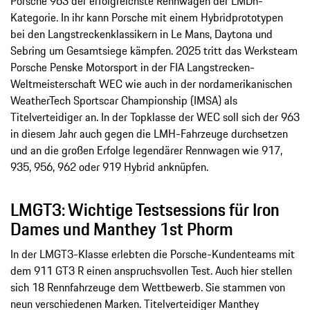
Porsche 963 der erfolgreichste Rennwagen der LMDh-
Kategorie. In ihr kann Porsche mit einem Hybridprototypen
bei den Langstreckenklassikern in Le Mans, Daytona und
Sebring um Gesamtsiege kämpfen. 2025 tritt das Werksteam
Porsche Penske Motorsport in der FIA Langstrecken-
Weltmeisterschaft WEC wie auch in der nordamerikanischen
WeatherTech Sportscar Championship (IMSA) als
Titelverteidiger an. In der Topklasse der WEC soll sich der 963
in diesem Jahr auch gegen die LMH-Fahrzeuge durchsetzen
und an die großen Erfolge legendärer Rennwagen wie 917,
935, 956, 962 oder 919 Hybrid anknüpfen.
LMGT3: Wichtige Testsessions für Iron
Dames und Manthey 1st Phorm
In der LMGT3-Klasse erlebten die Porsche-Kundenteams mit
dem 911 GT3 R einen anspruchsvollen Test. Auch hier stellen
sich 18 Rennfahrzeuge dem Wettbewerb. Sie stammen von
neun verschiedenen Marken. Titelverteidiger Manthey