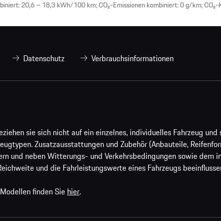
iniert: 20,6 – 18,3 kWh/100 km; CO₂-Emissionen kombiniert: 0 g/km; CO₂-K
Datenschutz
Verbrauchsinformationen
ehen sie sich nicht auf ein einzelnes, individuelles Fahrzeug und s
eugtypen. Zusatzausstattungen und Zubehör (Anbauteile, Reifenfo
ern und neben Witterungs- und Verkehrsbedingungen sowie dem ind
Reichweite und die Fahrleistungswerte eines Fahrzeugs beeinflusse
 Modellen finden Sie
hier
.