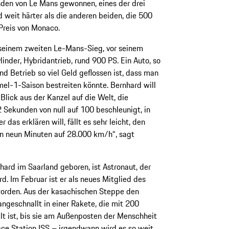
nden von Le Mans gewonnen, eines der drei
weit härter als die anderen beiden, die 500
Preis von Monaco.
 seinem zweiten Le-Mans-Sieg, vor seinem
inder, Hybridantrieb, rund 900 PS. Ein Auto, so
d Betrieb so viel Geld geflossen ist, dass man
l-1-Saison bestreiten könnte. Bernhard will
Blick aus der Kanzel auf die Welt, die
2 Sekunden von null auf 100 beschleunigt, in
das erklären will, fällt es sehr leicht, den
in neun Minuten auf 28.000 km/h“, sagt
hard im Saarland geboren, ist Astronaut, der
rd. Im Februar ist er als neues Mitglied des
worden. Aus der kasachischen Steppe den
ngeschnallt in einer Rakete, die mit 200
lt ist, bis sie am Außenposten der Menschheit
pace Station ISS – irgendwann wird es so weit