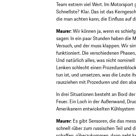
Team extrem viel Wert. Im Motorsport 
Schnellste? Klar. Das ist das Kerngesch
die man achten kann, die Einfluss auf 
Maurer:
Wir können ja, wenn es schiefg
sagen: In ein paar Stunden haben die M
Versuch, und der muss klappen. Wir sim
funktioniert. Die verschiedenen Phasen,
Und natürlich alles, was nicht nominell
Lenken schlecht einen Prozedurenblock
tun ist, und umsetzen, was die Leute i
rausziehen mit Prozeduren und den aba
In drei Situationen besteht an Bord der
Feuer. Ein Loch in der Außenwand, Dru
Amerikanern entwickelten Kühlsystem
Maurer:
Es gibt Sensoren, die das messe
schnell rüber zum russischen Teil und 
schaffen, rüberzukommen, dann geht ke