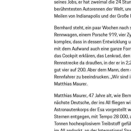
seines Jobs, er hat zweimal die 24 Stu
berühmtesten Autorennen der Welt, und 
Meilen von Indianapolis und der Große 
Bernhard steht, ein paar Wochen nach
Rennwagen, einem Porsche 919, vier Zyl
komplex, dass in dessen Entwicklung un
mit dem Aufwand auch eine ganze Forme
das Cockpit erklären, das Lenkrad, den 
Rennstrecke da draußen, in der er in 2,
gut vier auf 200. Aber dem Mann, dem er 
Rennfahrer zu beeindrucken. „Wir sind 
Matthias Maurer.
Matthias Maurer, 47 Jahre alt, wie Bern
nächste Deutsche, der ins All fliegen wi
Astronautenkorps der Esa vorgestellt 
Sternen entgegen, mit Tempo 28 000, a
Tonnen hochexplosivem Treibstoff gefül
im All andockt, an der International S