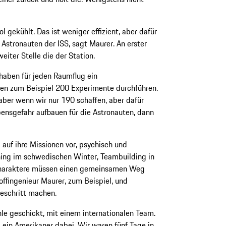
ol gekühlt. Das ist weniger effizient, aber dafür
e Astronauten der ISS, sagt Maurer. An erster
weiter Stelle die der Station.
 haben für jeden Raumflug ein
en zum Beispiel 200 Experimente durchführen.
aber wenn wir nur 190 schaffen, aber dafür
ensgefahr aufbauen für die Astronauten, dann
 auf ihre Missionen vor, psychisch und
ning im schwedischen Winter, Teambuilding in
 Charaktere müssen einen gemeinsamen Weg
offingenieur Maurer, zum Beispiel, und
reschritt machen.
le geschickt, mit einem internationalen Team.
d ein Amerikaner dabei. Wir waren fünf Tage in