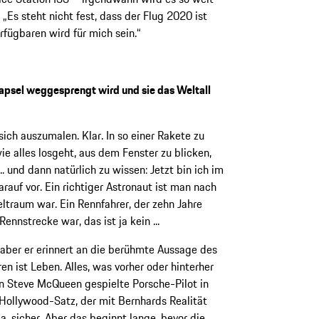
„Es steht nicht fest, dass der Flug 2020 ist
rfügbaren wird für mich sein.“
psel weggesprengt wird und sie das Weltall
ch auszumalen. Klar. In so einer Rakete zu
ie alles losgeht, aus dem Fenster zu blicken,
.. und dann natürlich zu wissen: Jetzt bin ich im
rauf vor. Ein richtiger Astronaut ist man nach
ltraum war. Ein Rennfahrer, der zehn Jahre
ennstrecke war, das ist ja kein ...
 aber er erinnert an die berühmte Aussage des
n ist Leben. Alles, was vorher oder hinterher
von Steve McQueen gespielte Porsche-Pilot in
Hollywood-Satz, der mit Bernhards Realität
a, sicher. Aber das beginnt lange, bevor die