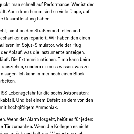
guckt man schnell auf Performance. Wer ist der
äft. Aber drum herum sind so viele Dinge, auf
die Gesamtleistung haben.
eht, nicht an den Straßenrand rollen und
echaniker das repariert. Wir haben den einen
ulieren im Sojus-Simulator, wie der Flug
 der Ablauf, was die Instrumente anzeigen.
 läuft. Die Extremsituationen. Timo kann beim
 rausziehen, sondern er muss wissen, was zu
hm sagen. Ich kann immer noch einen Block
rbeiten.
 ISS Lebensgefahr für die sechs Astronauten:
ckabfall. Und bei einem Defekt an dem von den
 mit hochgiftigem Ammoniak.
n. Wenn der Alarm losgeht, heißt es für jeden:
die Tür zumachen. Wenn die Kollegen es nicht
iner zurück und holt die. Wenigstens nicht