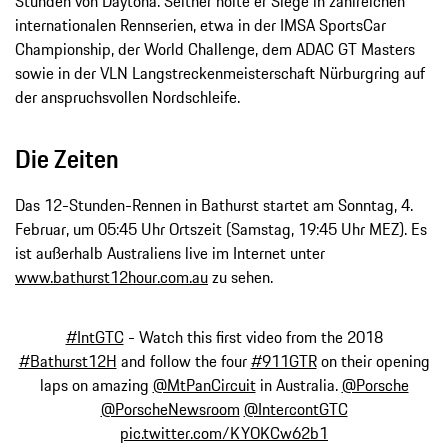
Stunden von Daytona. Seither holte er Siege in zahlreichen
internationalen Rennserien, etwa in der IMSA SportsCar
Championship, der World Challenge, dem ADAC GT Masters
sowie in der VLN Langstreckenmeisterschaft Nürburgring auf
der anspruchsvollen Nordschleife.
Die Zeiten
Das 12-Stunden-Rennen in Bathurst startet am Sonntag, 4.
Februar, um 05:45 Uhr Ortszeit (Samstag, 19:45 Uhr MEZ). Es
ist außerhalb Australiens live im Internet unter
www.bathurst12hour.com.au
zu sehen.
#IntGTC
- Watch this first video from the 2018
#Bathurst12H
and follow the four
#911GTR
on their opening
laps on amazing
@MtPanCircuit
in Australia.
@Porsche
@PorscheNewsroom
@IntercontGTC
pic.twitter.com/KYOKCw62b1