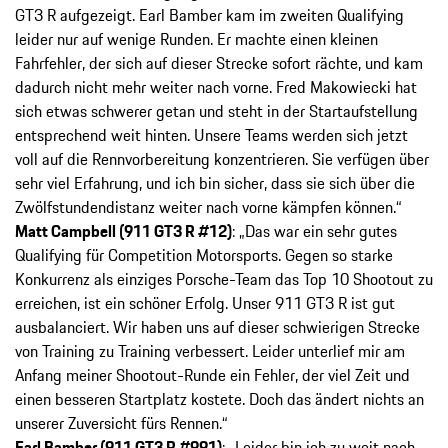
GT3 R aufgezeigt. Earl Bamber kam im zweiten Qualifying
leider nur auf wenige Runden. Er machte einen kleinen
Fahrfehler, der sich auf dieser Strecke sofort rächte, und kam
dadurch nicht mehr weiter nach vorne. Fred Makowiecki hat
sich etwas schwerer getan und steht in der Startaufstellung
entsprechend weit hinten. Unsere Teams werden sich jetzt
voll auf die Rennvorbereitung konzentrieren. Sie verfügen über
sehr viel Erfahrung, und ich bin sicher, dass sie sich über die
Zwölfstundendistanz weiter nach vorne kämpfen können.“
Matt Campbell (911 GT3 R #12)
: „Das war ein sehr gutes
Qualifying für Competition Motorsports. Gegen so starke
Konkurrenz als einziges Porsche-Team das Top 10 Shootout zu
erreichen, ist ein schöner Erfolg. Unser 911 GT3 R ist gut
ausbalanciert. Wir haben uns auf dieser schwierigen Strecke
von Training zu Training verbessert. Leider unterlief mir am
Anfang meiner Shootout-Runde ein Fehler, der viel Zeit und
einen besseren Startplatz kostete. Doch das ändert nichts an
unserer Zuversicht fürs Rennen.“
Earl Bamber (911 GT3 R #991)
: „Leider bin ich zu weit nach