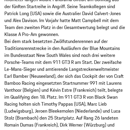
der fünften Startreihe in Angriff. Seine Teamkollegen sind
Patrick Long (USA) sowie die Australier David Calvert-Jones
und Alex Davison. Im Vorjahr hatte Matt Campbell mit dem
Team den zweiten Platz in der Gesamtwertung belegt und die
Klasse A Pro-Am gewonnen.
Bei dem stark besetzten Zwölfstundenrennen auf der
Traditionsrennstrecke in den Ausläufern der Blue Mountains
im Bundesstaat New South Wales sind noch drei weitere
Porsche-Teams mit dem 911 GT3 R am Start. Der zweifache
Le-Mans-Sieger und amtierende Langstreckenweltmeister
Earl Bamber (Neuseeland), der sich das Cockpit der von Craft
Bamboo Racing eingesetzten Startnummer 991 mit Laurens
Vanthoor (Belgien) und Kévin Estre (Frankreich) teilt, belegte
im Qualifying den 18. Platz. Im 911 GT3 R von Black Swan
Racing holten sich Timothy Pappas (USA), Marc Lieb
(Ludwigsburg), Jeroen Bleekemolen (Niederlande) und Luca
Stolz (Brambach) den 25 Startplatz. Auf Rang 26 landeten
Romain Dumas (Frankreich), Dirk Werner (Würzburg) und