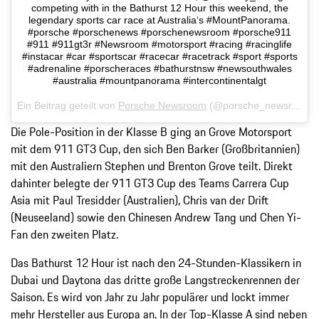
competing with in the Bathurst 12 Hour this weekend, the
legendary sports car race at Australia‘s #MountPanorama.
#porsche #porschenews #porschenewsroom #porsche911
#911 #911gt3r #Newsroom #motorsport #racing #racinglife
#instacar #car #sportscar #racecar #racetrack #sport #sports
#adrenaline #porscheraces #bathurstnsw #newsouthwales
#australia #mountpanorama #intercontinentalgt
Ein Beitrag geteilt von
Porsche Newsroom
(@porsche_newsroom) am
Die Pole-Position in der Klasse B ging an Grove Motorsport
mit dem 911 GT3 Cup, den sich Ben Barker (Großbritannien)
mit den Australiern Stephen und Brenton Grove teilt. Direkt
dahinter belegte der 911 GT3 Cup des Teams Carrera Cup
Asia mit Paul Tresidder (Australien), Chris van der Drift
(Neuseeland) sowie den Chinesen Andrew Tang und Chen Yi-
Fan den zweiten Platz.
Das Bathurst 12 Hour ist nach den 24-Stunden-Klassikern in
Dubai und Daytona das dritte große Langstreckenrennen der
Saison. Es wird von Jahr zu Jahr populärer und lockt immer
mehr Hersteller aus Europa an. In der Top-Klasse A sind neben