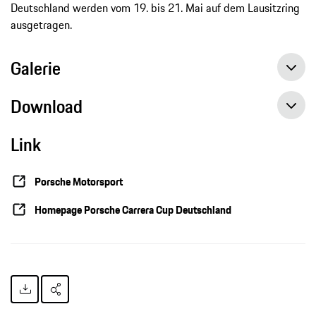
Deutschland werden vom 19. bis 21. Mai auf dem Lausitzring
ausgetragen.
Galerie
Download
Link
Doppelsieg für Dennis Olsen auf dem Hockenheimring, Pressemitteilung, 07.05.2017, Porsche AG
Dennis Olsen gewinnt beim Saisonauftakt in Hockenheim, Pressemitteilung, 06.05.2017, Porsche AG
Porsche Motorsport
Homepage Porsche Carrera Cup Deutschland