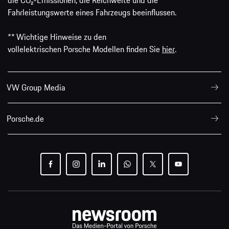
die CO₂-Emissionen, die Reichweite und die
Fahrleistungswerte eines Fahrzeugs beeinflussen.
** Wichtige Hinweise zu den
vollelektrischen Porsche Modellen finden Sie
hier
.
VW Group Media
Porsche.de