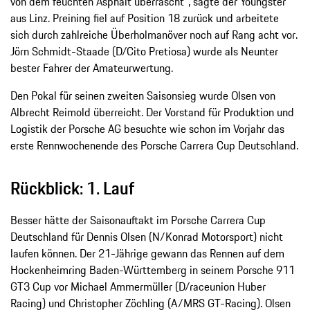
von dem feuchten Asphalt überrascht“, sagte der Youngster
aus Linz. Preining fiel auf Position 18 zurück und arbeitete
sich durch zahlreiche Überholmanöver noch auf Rang acht vor.
Jörn Schmidt-Staade (D/Cito Pretiosa) wurde als Neunter
bester Fahrer der Amateurwertung.
Den Pokal für seinen zweiten Saisonsieg wurde Olsen von
Albrecht Reimold überreicht. Der Vorstand für Produktion und
Logistik der Porsche AG besuchte wie schon im Vorjahr das
erste Rennwochenende des Porsche Carrera Cup Deutschland.
Rückblick: 1. Lauf
Besser hätte der Saisonauftakt im Porsche Carrera Cup
Deutschland für Dennis Olsen (N/Konrad Motorsport) nicht
laufen können. Der 21-Jährige gewann das Rennen auf dem
Hockenheimring Baden-Württemberg in seinem Porsche 911
GT3 Cup vor Michael Ammermüller (D/raceunion Huber
Racing) und Christopher Zöchling (A/MRS GT-Racing). Olsen