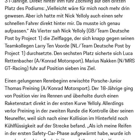
31-Jährige. Direkt hinter ihm fuhr Zöchling auf den dritten
Platz des Podiums: „Vielleicht wäre für mich noch mehr drin
gewesen. Aber ich hatte mit Nick Yelloly auch einen sehr
schnellen Fahrer direkt hinter mir. Da musste ich genau
aufpassen.“ Als Vierter sah Nick Yelloly (GB/Team Deutsche
Post by Project 1) die Zielflagge, der sich knapp gegen seinen
Teamkollegen Larry Ten Voorde (NL/Team Deutsche Post by
Project 1) durchsetzte. Den sechsten Platz sicherte sich Luca
Rettenbacher (A/Konrad Motorsport). Marius Nakken (N/MRS
GT-Racing) fuhr auf Position sieben ins Ziel.
Einen gelungenen Rennbeginn erwischte Porsche-Junior
Thomas Preining (A/Konrad Motorsport). Der 18-Jährige ging
von Position vier ins Rennen und überholte durch einen
Raketenstart direkt in der ersten Kurve Yelloly. Allerdings
verlor Preining in der zweiten Runde die Kontrolle über seinen
Neunelfer, weil sich nach einer Kollision im Hinterfeld noch
Kühlflüssigkeit auf der Strecke befand. „Als ich meine Reifen
in der ersten Safety-Car-Phase aufgewärmt habe, wurde ich