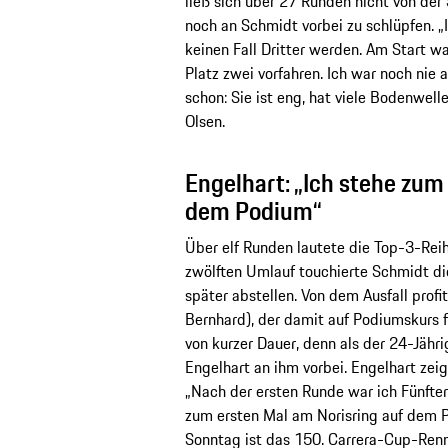
ließ sich über 27 Runden nicht von der 
noch an Schmidt vorbei zu schlüpfen. „I
keinen Fall Dritter werden. Am Start w
Platz zwei vorfahren. Ich war noch nie a
schon: Sie ist eng, hat viele Bodenwelle
Olsen.
Engelhart: „Ich stehe zum
dem Podium“
Über elf Runden lautete die Top-3-Rei
zwölften Umlauf touchierte Schmidt d
später abstellen. Von dem Ausfall prof
Bernhard), der damit auf Podiumskurs f
von kurzer Dauer, denn als der 24-Jähri
Engelhart an ihm vorbei. Engelhart zei
„Nach der ersten Runde war ich Fünfter.
zum ersten Mal am Norisring auf dem P
Sonntag ist das 150. Carrera-Cup-Ren