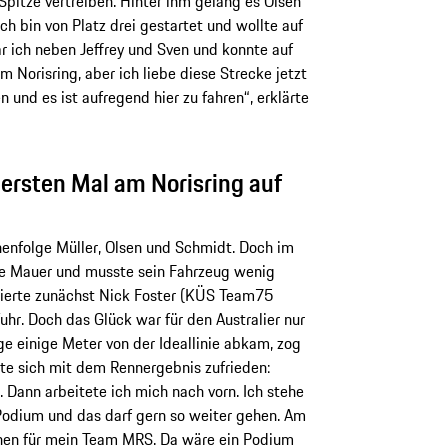
Spitze vertreiben. Hinter ihm gelang es Olsen
ch bin von Platz drei gestartet und wollte auf
ar ich neben Jeffrey und Sven und konnte auf
m Norisring, aber ich liebe diese Strecke jetzt
n und es ist aufregend hier zu fahren“, erklärte
 ersten Mal am Norisring auf
henfolge Müller, Olsen und Schmidt. Doch im
ie Mauer und musste sein Fahrzeug wenig
itierte zunächst Nick Foster (KÜS Team75
uhr. Doch das Glück war für den Australier nur
ge einige Meter von der Ideallinie abkam, zog
gte sich mit dem Rennergebnis zufrieden:
 Dann arbeitete ich mich nach vorn. Ich stehe
odium und das darf gern so weiter gehen. Am
nen für mein Team MRS. Da wäre ein Podium