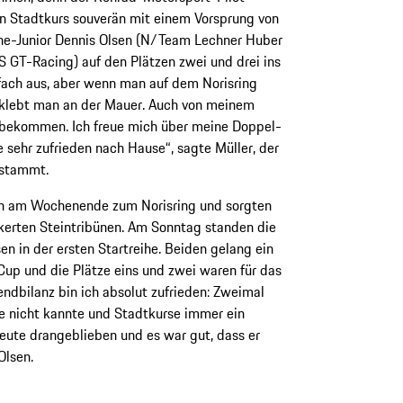
en Stadtkurs souverän mit einem Vorsprung von
he-Junior Dennis Olsen (N/Team Lechner Huber
 GT-Racing) auf den Plätzen zwei und drei ins
infach aus, aber wenn man auf dem Norisring
n klebt man an der Mauer. Auch von meinem
 bekommen. Ich freue mich über meine Doppel-
sehr zufrieden nach Hause“, sagte Müller, der
 stammt.
en am Wochenende zum Norisring und sorgten
kerten Steintribünen. Am Sonntag standen die
n in der ersten Startreihe. Beiden gelang ein
up und die Plätze eins und zwei waren für das
dbilanz bin ich absolut zufrieden: Zweimal
ke nicht kannte und Stadtkurse immer ein
heute drangeblieben und es war gut, dass er
Olsen.