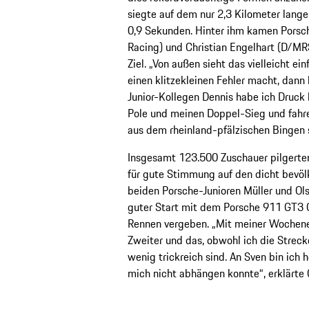
siegte auf dem nur 2,3 Kilometer lang
0,9 Sekunden. Hinter ihm kamen Porsc
Racing) und Christian Engelhart (D/MRS
Ziel. „Von außen sieht das vielleicht e
einen klitzekleinen Fehler macht, dan
Junior-Kollegen Dennis habe ich Druck
Pole und meinen Doppel-Sieg und fahre 
aus dem rheinland-pfälzischen Bingen
Insgesamt 123.500 Zuschauer pilgert
für gute Stimmung auf den dicht bevöl
beiden Porsche-Junioren Müller und Olse
guter Start mit dem Porsche 911 GT3 C
Rennen vergeben. „Mit meiner Wochenen
Zweiter und das, obwohl ich die Strec
wenig trickreich sind. An Sven bin ich 
mich nicht abhängen konnte“, erklärte 