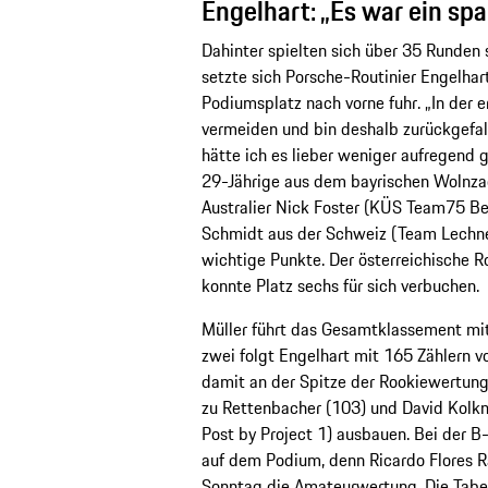
Engelhart: „Es war ein s
Dahinter spielten sich über 35 Runde
setzte sich Porsche-Routinier Engelhart
Podiumsplatz nach vorne fuhr. „In der 
vermeiden und bin deshalb zurückgefal
hätte ich es lieber weniger aufregend g
29-Jährige aus dem bayrischen Wolnza
Australier Nick Foster (KÜS Team75 Bern
Schmidt aus der Schweiz (Team Lechne
wichtige Punkte. Der österreichische 
konnte Platz sechs für sich verbuchen.
Müller führt das Gesamtklassement mit
zwei folgt Engelhart mit 165 Zählern v
damit an der Spitze der Rookiewertu
zu Rettenbacher (103) und David Kolk
Post by Project 1) ausbauen. Bei der 
auf dem Podium, denn Ricardo Flores
Sonntag die Amateurwertung. Die Tabel