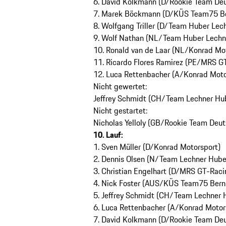
6. David Kolkmann (D/Rookie Team Deut
7. Marek Böckmann (D/KÜS Team75 Be
8. Wolfgang Triller (D/Team Huber Lec
9. Wolf Nathan (NL/Team Huber Lechn
10. Ronald van de Laar (NL/Konrad Mo
11. Ricardo Flores Ramirez (PE/MRS G
12. Luca Rettenbacher (A/Konrad Moto
Nicht gewertet:
Jeffrey Schmidt (CH/Team Lechner Hu
Nicht gestartet:
Nicholas Yelloly (GB/Rookie Team Deut
10. Lauf:
1. Sven Müller (D/Konrad Motorsport)
2. Dennis Olsen (N/Team Lechner Hube
3. Christian Engelhart (D/MRS GT-Raci
4. Nick Foster (AUS/KÜS Team75 Bern
5. Jeffrey Schmidt (CH/Team Lechner 
6. Luca Rettenbacher (A/Konrad Motor
7. David Kolkmann (D/Rookie Team Deut