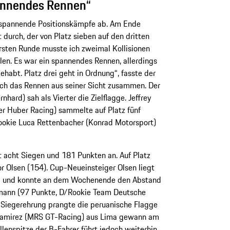
pannendes Rennen“
n spannende Positionskämpfe ab. Am Ende
 durch, der von Platz sieben auf den dritten
ersten Runde musste ich zweimal Kollisionen
len. Es war ein spannendes Rennen, allerdings
ehabt. Platz drei geht in Ordnung“, fasste der
ch das Rennen aus seiner Sicht zusammen. Der
hard) sah als Vierter die Zielflagge. Jeffrey
r Huber Racing) sammelte auf Platz fünf
Rookie Luca Rettenbacher (Konrad Motorsport)
 acht Siegen und 181 Punkten an. Auf Platz
or Olsen (154). Cup-Neueinsteiger Olsen liegt
ng und konnte an dem Wochenende den Abstand
mann (97 Punkte, D/Rookie Team Deutsche
B-Siegerehrung prangte die peruanische Flagge
 Ramirez (MRS GT-Racing) aus Lima gewann am
lenspitze der B-Fahrer führt jedoch weiterhin