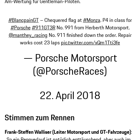
Am-Wertung für Gentleman-Piloten.
#BlancpainGT
– Chequered flag at
#Monza
. P4 in class for
#Porsche
#911GT3R
No. 991 from Herberth Motorsport.
@manthey_racing
No. 911 finished down the order. Repair
works cost 23 laps
pic.twitter.com/xQm1Tti3fe
— Porsche Motorsport
(@PorscheRaces)
22. April 2018
Stimmen zum Rennen
Frank-Steffen Walliser (Leiter Motorsport und GT-Fahrzeuge)
:
„So ein Rennverlauf ist natürlich enttäuschend, aber auch im