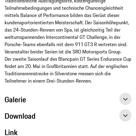
Traditionsreiche Austragungsorte, kostengünstige
Teilnahmebedingungen und technische Chancengleichheit
mittels Balance of Performance bilden das Gerüst dieser
kundensportorientierten Meisterschaft. Der Saisonhöhepunkt,
das 24-Stunden-Rennen von Spa, ist gleichzeitig Teil der
weltumspannenden Intercontinental GT Challenge, in der
Porsche-Teams ebenfalls mit dem 911 GT3 R vertreten sind.
Veranstalter beider Serien ist die SRO Motorsports Group.
Der zweite Saisonlauf des Blancpain GT Series Endurance Cup
findet am 20. Mai in Großbritannien statt. Auf der englischen
Traditionsrennstrecke in Silverstone messen sich die
Teilnehmer in einem Drei-Stunden-Rennen.
Galerie
Download
Link
Schwieriger Saisonauftakt für Porsche 911 GT3 R in Monza, Pressemitteilung, 22.04.2018, Porsche AG