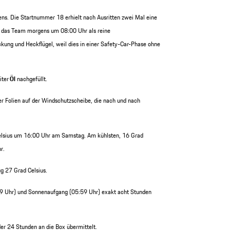
s. Die Startnummer 18 erhielt nach Ausritten zwei Mal eine
h das Team morgens um 08:00 Uhr als reine
ng und Heckflügel, weil dies in einer Safety-Car-Phase ohne
iter
Öl
nachgefüllt.
ier Folien auf der Windschutzscheibe, die nach und nach
lsius um 16:00 Uhr am Samstag. Am kühlsten, 16 Grad
r.
ug 27 Grad Celsius.
 Uhr) und Sonnenaufgang (05:59 Uhr) exakt acht Stunden
r 24 Stunden an die Box übermittelt.