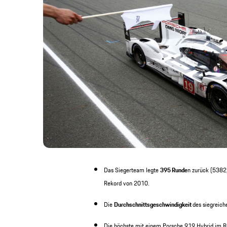
Das Siegerteam legte
395 Runde
n zurück (5382
Rekord von 2010.
Die
Durchschnittsgeschwindigkeit
des siegreic
Die höchste mit einem Porsche 919 Hybrid im R