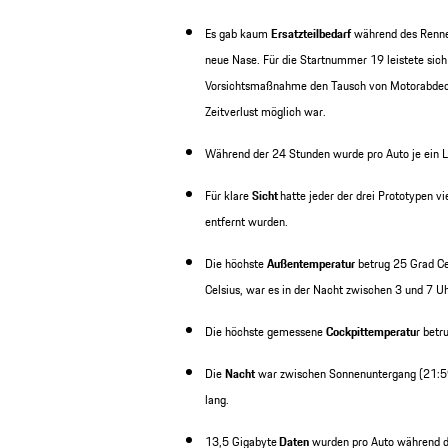
Es gab kaum
Ersatzteilbedarf
während des Rennen
neue Nase. Für die Startnummer 19 leistete sic
Vorsichtsmaßnahme den Tausch von Motorabdecku
Zeitverlust möglich war.
Während der 24 Stunden wurde pro Auto je ein L
Für klare
Sicht
hatte jeder der drei Prototypen v
entfernt wurden.
Die höchste
Außentemperatur
betrug 25 Grad Ce
Celsius, war es in der Nacht zwischen 3 und 7 Uh
Die höchste gemessene
Cockpittemperatu
r betr
Die
Nacht
war zwischen Sonnenuntergang (21:59
lang.
13,5 Gigabyte
Daten
wurden pro Auto während de