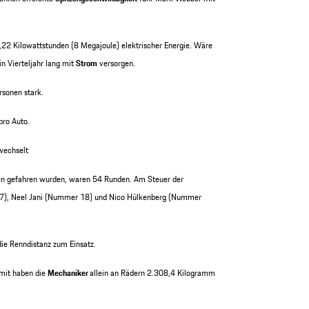
,22 Kilowattstunden (8 Megajoule) elektrischer Energie. Wäre
in Vierteljahr lang mit
Strom
versorgen.
sonen stark.
pro Auto.
echselt
fen gefahren wurden, waren 54 Runden. Am Steuer der
7), Neel Jani (Nummer 18) und Nico Hülkenberg (Nummer
ie Renndistanz zum Einsatz.
mit haben die
Mechaniker
allein an Rädern 2.308,4 Kilogramm