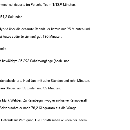
enwechsel dauerte im Porsche Team 1:13,9 Minuten.
n 51,3 Sekunden.
Hybrid über die gesamte Renndauer betrug nur 95 Minuten und
i Autos addierte sich auf gut 130 Minuten.
ankt.
d bewältigte 25.293 Schaltvorgänge (hoch- und
en absolvierte Neel Jani mit zehn Stunden und zehn Minuten.
 am Steuer: acht Stunden und 52 Minuten.
r Mark Webber. Zu Rennbeginn wog er inklusive Rennoverall
Stint brachte er noch 78,2 Kilogramm auf die Waage.
r
Getränk
zur Verfügung. Die Trinkflaschen wurden bei jedem