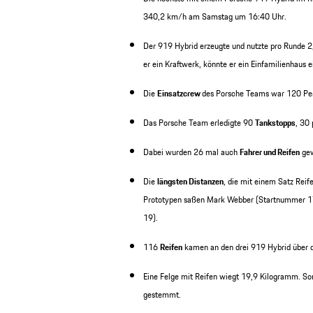
340,2 km/h am Samstag um 16:40 Uhr.
Der 919 Hybrid erzeugte und nutzte pro Runde 2
er ein Kraftwerk, könnte er ein Einfamilienhaus e
Die
Einsatzcrew
des Porsche Teams war 120 Per
Das Porsche Team erledigte 90
Tankstopps
, 30 
Dabei wurden 26 mal auch
Fahrer und Reifen
gew
Die
längsten Distanzen
, die mit einem Satz Rei
Prototypen saßen Mark Webber (Startnummer 1
19).
116
Reifen
kamen an den drei 919 Hybrid über d
Eine Felge mit Reifen wiegt 19,9 Kilogramm. So
gestemmt.