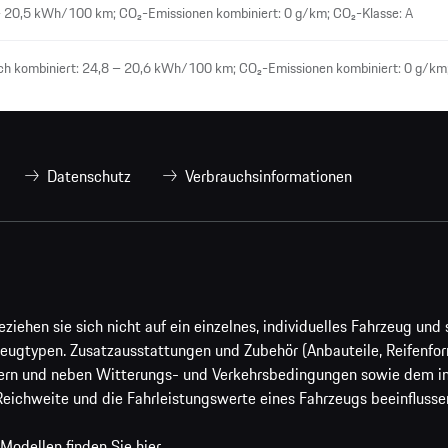
– 20,5 kWh/100 km; CO₂-Emissionen kombiniert: 0 g/km; CO₂-Klasse: A
h kombiniert: 24,8 – 20,6 kWh/100 km; CO₂-Emissionen kombiniert: 0 g/km;
Datenschutz
Verbrauchsinformationen
ehen sie sich nicht auf ein einzelnes, individuelles Fahrzeug und s
eugtypen. Zusatzausstattungen und Zubehör (Anbauteile, Reifenfo
ern und neben Witterungs- und Verkehrsbedingungen sowie dem ind
Reichweite und die Fahrleistungswerte eines Fahrzeugs beeinflusse
 Modellen finden Sie
hier
.