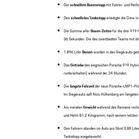
Der
schnellste Boxenstopp
mit Fahrer- und Reif
Den
schnellsten Tankstopp
erledigte die Crew i
Die Summe aller
Boxen-Zeiten
für die drei 919 
36 Sekunden. Die des zweitbesten Teams mit dre
1.896 Liter
Benzin
wurden in das Siegerauto get
Das
Getriebe
des siegreichen Porsche 919 Hybri
runterschalten) während der 24 Stunden.
Die
längste Fahrzeit
der neun Porsche-LMP1-Pilot
Im Siegerauto saß Nico Hülkenberg am längsten
Am meisten
Gewicht
während des Rennens verlo
und Helm 81,2 Kilogramm, nach seinem letzten 
Den Fahrern standen im Auto pro Stint 0,85 Lite
Tankstopp ausgetauscht.