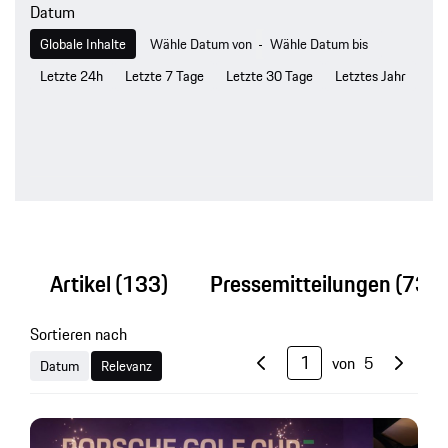
Datum
-
Globale Inhalte
Letzte 24h
Letzte 7 Tage
Letzte 30 Tage
Letztes Jahr
Artikel
(133)
Pressemitteilungen
(73)
Sortieren nach
von
5
Datum
Relevanz