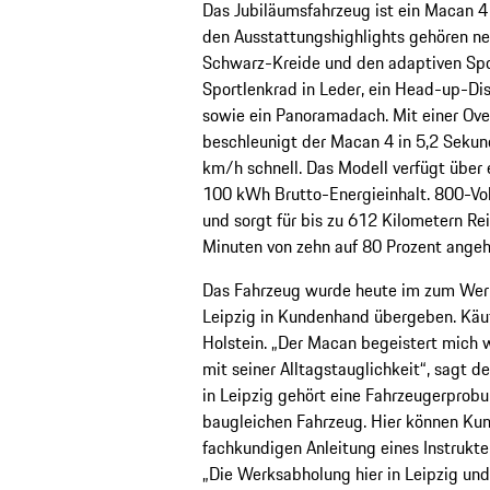
Das Jubiläumsfahrzeug ist ein Macan 4 
den Ausstattungshighlights gehören ne
Schwarz-Kreide und den adaptiven Spo
Sportlenkrad in Leder, ein Head-up-Di
sowie ein Panoramadach. Mit einer Ove
beschleunigt der Macan 4 in 5,2 Sekun
km/h schnell. Das Modell verfügt über 
100 kWh Brutto-Energieinhalt. 800-Vol
und sorgt für bis zu 612 Kilometern Re
Minuten von zehn auf 80 Prozent ange
Das Fahrzeug wurde heute im zum Wer
Leipzig in Kundenhand übergeben. Käuf
Holstein. „Der Macan begeistert mich 
mit seiner Alltagstauglichkeit“, sagt 
in Leipzig gehört eine Fahrzeugerprob
baugleichen Fahrzeug. Hier können Kun
fachkundigen Anleitung eines Instrukte
„Die Werksabholung hier in Leipzig un