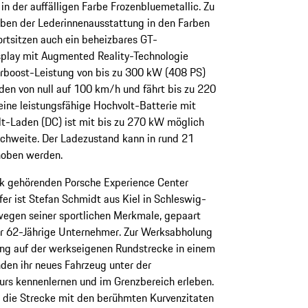
in der auffälligen Farbe Frozenbluemetallic. Zu
ben der Lederinnenausstattung in den Farben
rtsitzen auch ein beheizbares GT-
splay mit Augmented Reality-Technologie
rboost-Leistung von bis zu 300 kW (408 PS)
den von null auf 100 km/h und fährt bis zu 220
eine leistungsfähige Hochvolt-Batterie mit
t-Laden (DC) ist mit bis zu 270 kW möglich
ichweite. Der Ladezustand kann in rund 21
hoben werden.
k gehörenden Porsche Experience Center
er ist Stefan Schmidt aus Kiel in Schleswig-
wegen seiner sportlichen Merkmale, gepaart
der 62-Jährige Unternehmer. Zur Werksabholung
ung auf der werkseigenen Rundstrecke in einem
den ihr neues Fahrzeug unter der
urs kennenlernen und im Grenzbereich erleben.
d die Strecke mit den berühmten Kurvenzitaten