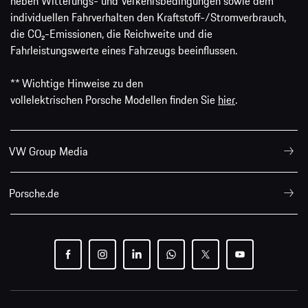
neben Witterungs- und Verkehrsbedingungen sowie dem
individuellen Fahrverhalten den Kraftstoff-/Stromverbrauch,
die CO₂-Emissionen, die Reichweite und die
Fahrleistungswerte eines Fahrzeugs beeinflussen.
** Wichtige Hinweise zu den
vollelektrischen Porsche Modellen finden Sie
hier
.
VW Group Media
Porsche.de