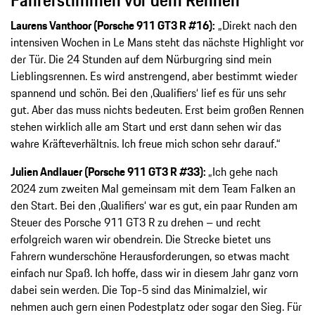
Fahrerstimmen vor dem Rennen
Laurens Vanthoor (Porsche 911 GT3 R #16):
„Direkt nach den
intensiven Wochen in Le Mans steht das nächste Highlight vor
der Tür. Die 24 Stunden auf dem Nürburgring sind mein
Lieblingsrennen. Es wird anstrengend, aber bestimmt wieder
spannend und schön. Bei den ‚Qualifiers‘ lief es für uns sehr
gut. Aber das muss nichts bedeuten. Erst beim großen Rennen
stehen wirklich alle am Start und erst dann sehen wir das
wahre Kräfteverhältnis. Ich freue mich schon sehr darauf.“
Julien Andlauer (Porsche 911 GT3 R #33):
„Ich gehe nach
2024 zum zweiten Mal gemeinsam mit dem Team Falken an
den Start. Bei den ‚Qualifiers‘ war es gut, ein paar Runden am
Steuer des Porsche 911 GT3 R zu drehen – und recht
erfolgreich waren wir obendrein. Die Strecke bietet uns
Fahrern wunderschöne Herausforderungen, so etwas macht
einfach nur Spaß. Ich hoffe, dass wir in diesem Jahr ganz vorn
dabei sein werden. Die Top-5 sind das Minimalziel, wir
nehmen auch gern einen Podestplatz oder sogar den Sieg. Für