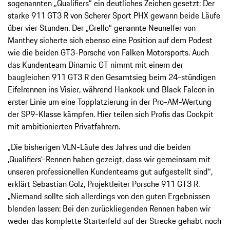
sogenannten „Qualifiers“ ein deutliches Zeichen gesetzt: Der
starke 911 GT3 R von Scherer Sport PHX gewann beide Läufe
über vier Stunden. Der „Grello“ genannte Neunelfer von
Manthey sicherte sich ebenso eine Position auf dem Podest
wie die beiden GT3-Porsche von Falken Motorsports. Auch
das Kundenteam Dinamic GT nimmt mit einem der
baugleichen 911 GT3 R den Gesamtsieg beim 24-stündigen
Eifelrennen ins Visier, während Hankook und Black Falcon in
erster Linie um eine Topplatzierung in der Pro-AM-Wertung
der SP9-Klasse kämpfen. Hier teilen sich Profis das Cockpit
mit ambitionierten Privatfahrern.
„Die bisherigen VLN-Läufe des Jahres und die beiden
‚Qualifiers‘-Rennen haben gezeigt, dass wir gemeinsam mit
unseren professionellen Kundenteams gut aufgestellt sind“,
erklärt Sebastian Golz, Projektleiter Porsche 911 GT3 R.
„Niemand sollte sich allerdings von den guten Ergebnissen
blenden lassen: Bei den zurückliegenden Rennen haben wir
weder das komplette Starterfeld auf der Strecke gehabt noch