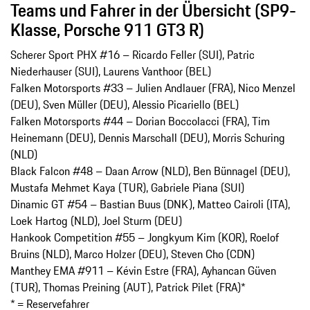
Teams und Fahrer in der Übersicht (SP9-
Klasse, Porsche 911 GT3 R)
Scherer Sport PHX #16 – Ricardo Feller (SUI), Patric
Niederhauser (SUI), Laurens Vanthoor (BEL)
Falken Motorsports #33 – Julien Andlauer (FRA), Nico Menzel
(DEU), Sven Müller (DEU), Alessio Picariello (BEL)
Falken Motorsports #44 – Dorian Boccolacci (FRA), Tim
Heinemann (DEU), Dennis Marschall (DEU), Morris Schuring
(NLD)
Black Falcon #48 – Daan Arrow (NLD), Ben Bünnagel (DEU),
Mustafa Mehmet Kaya (TUR), Gabriele Piana (SUI)
Dinamic GT #54 – Bastian Buus (DNK), Matteo Cairoli (ITA),
Loek Hartog (NLD), Joel Sturm (DEU)
Hankook Competition #55 – Jongkyum Kim (KOR), Roelof
Bruins (NLD), Marco Holzer (DEU), Steven Cho (CDN)
Manthey EMA #911 – Kévin Estre (FRA), Ayhancan Güven
(TUR), Thomas Preining (AUT), Patrick Pilet (FRA)*
* = Reservefahrer