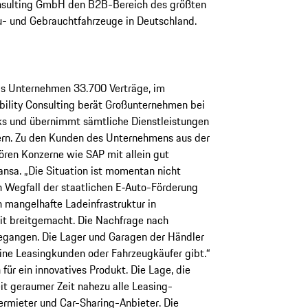
Consulting GmbH den B2B-Bereich des größten
- und Gebrauchtfahrzeuge in Deutschland.
das Unternehmen 33.700 Verträge, im
ility Consulting berät Großunternehmen bei
rks und übernimmt sämtliche Dienstleistungen
ern. Zu den Kunden des Unternehmens aus der
en Konzerne wie SAP mit allein gut
nsa. „Die Situation ist momentan nicht
en Wegfall der staatlichen E‑Auto-Förderung
mangelhafte Ladeinfrastruktur in
it breitgemacht. Die Nachfrage nach
gegangen. Die Lager und Garagen der Händler
 keine Leasingkunden oder Fahrzeugkäufer gibt.“
für ein innovatives Produkt. Die Lage, die
eit geraumer Zeit nahezu alle Leasing-
vermieter und Car-Sharing-Anbieter. Die