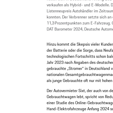
verkaufen als Hybrid- und E-Modelle. Di
Listenneupreis Autohändler im Zeitrau
konnten. Der Verbrenner setzte sich an
11,3 Prozentpunkten zum E-Fahrzeug. Cr
DAT Barometer 2024, Deutsche Automo
Hinzu kommt die Skepsis vieler Kunde
der Batterie oder die Sorge, dass Neu
technologischen Fortschritts schon bal
Jahr 2023 nach Angaben des deutschen
gebrauchte „Stromer“ in Deutschland ve
nationalen Gesamtgebrauchtwagenmarkt
als junge Gebrauchte oft nur mit hohen
Der Autovermieter Sixt, der auch von d
Gebrauchtwagen lebt, spricht von Redu
einer Studie des Online-Gebrauchtwa
Hand-Elektrofahrzeuge Anfang 2024 sog