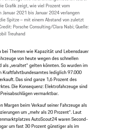
e Grafik zeigt, wie viel Prozent vom
m Januar 2021 bis Januar 2024 verlangen
 die Spitze – mit einem Abstand von zuletzt
edit: Porsche Consulting/Clara Nabi; Quelle:
bil Treuhand
n bei Themen wie Kapazität und Lebensdauer
fahrzeuge von heute wegen des schnellen
d als „veraltet“ gelten könnten. So wurden im
 Kraftfahrtbundesamtes lediglich 97.000
rkauft. Das sind ganze 1,6 Prozent des
es. Die Konsequenz: Elektrofahrzeuge sind
 Preisabschlägen vermarktbar.
en Margen beim Verkauf seiner Fahrzeuge als
zierungen um „mehr als 20 Prozent“. Laut
genmarktplatzes AutoScout24 waren Second-
ar um fast 30 Prozent günstiger als im