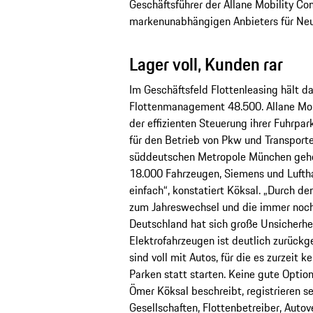
Geschäftsführer der Allane Mobility 
markenunabhängigen Anbieters für Neu
Lager voll, Kunden rar
Im Geschäftsfeld Flottenleasing hält 
Flottenmanagement 48.500. Allane Mob
der effizienten Steuerung ihrer Fuhrpa
für den Betrieb von Pkw und Transport
süddeutschen Metropole München gehör
18.000 Fahrzeugen, Siemens und Luftha
einfach“, konstatiert Köksal. „Durch d
zum Jahreswechsel und die immer noch 
Deutschland hat sich große Unsicherhe
Elektrofahrzeugen ist deutlich zurück
sind voll mit Autos, für die es zurzeit
Parken statt starten. Keine gute Option 
Ömer Köksal beschreibt, registrieren s
Gesellschaften, Flottenbetreiber, Auto