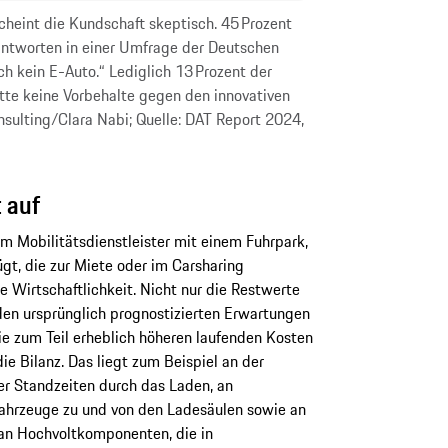
cheint die Kundschaft skeptisch. 45 Prozent
ntworten in einer Umfrage der Deutschen
ch kein E-Auto.“ Lediglich 13 Prozent der
te keine Vorbehalte gegen den innovativen
nsulting/Clara Nabi; Quelle: DAT Report 2024,
 auf
lem Mobilitätsdienstleister mit einem Fuhrpark,
ügt, die zur Miete oder im Carsharing
 Wirtschaftlichkeit. Nicht nur die Restwerte
den ursprünglich prognostizierten Erwartungen
ie zum Teil erheblich höheren laufenden Kosten
ie Bilanz. Das liegt zum Beispiel an der
er Standzeiten durch das Laden, an
ahrzeuge zu und von den Ladesäulen sowie an
an Hochvoltkomponenten, die in