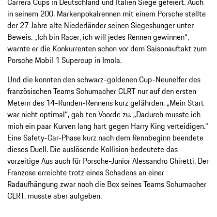
Carrera Cups in Deutschland und Italien Siege gefeiert. Auch
in seinem 200. Markenpokalrennen mit einem Porsche stellte
der 27 Jahre alte Niederländer seinen Siegeshunger unter
Beweis. „Ich bin Racer, ich will jedes Rennen gewinnen“,
warnte er die Konkurrenten schon vor dem Saisonauftakt zum
Porsche Mobil 1 Supercup in Imola.
Und die konnten den schwarz-goldenen Cup-Neunelfer des
französischen Teams Schumacher CLRT nur auf den ersten
Metern des 14-Runden-Rennens kurz gefährden. „Mein Start
war nicht optimal“, gab ten Voorde zu. „Dadurch musste ich
mich ein paar Kurven lang hart gegen Harry King verteidigen.“
Eine Safety-Car-Phase kurz nach dem Rennbeginn beendete
dieses Duell. Die auslösende Kollision bedeutete das
vorzeitige Aus auch für Porsche-Junior Alessandro Ghiretti. Der
Franzose erreichte trotz eines Schadens an einer
Radaufhängung zwar noch die Box seines Teams Schumacher
CLRT, musste aber aufgeben.