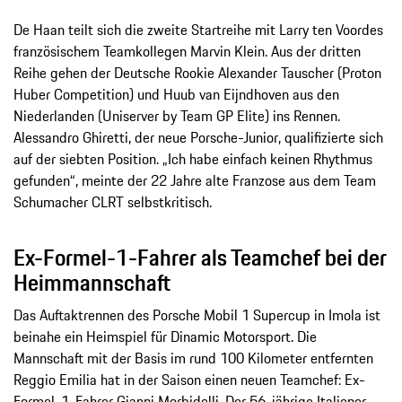
De Haan teilt sich die zweite Startreihe mit Larry ten Voordes
französischem Teamkollegen Marvin Klein. Aus der dritten
Reihe gehen der Deutsche Rookie Alexander Tauscher (Proton
Huber Competition) und Huub van Eijndhoven aus den
Niederlanden (Uniserver by Team GP Elite) ins Rennen.
Alessandro Ghiretti, der neue Porsche-Junior, qualifizierte sich
auf der siebten Position. „Ich habe einfach keinen Rhythmus
gefunden“, meinte der 22 Jahre alte Franzose aus dem Team
Schumacher CLRT selbstkritisch.
Ex-Formel-1-Fahrer als Teamchef bei der
Heimmannschaft
Das Auftaktrennen des Porsche Mobil 1 Supercup in Imola ist
beinahe ein Heimspiel für Dinamic Motorsport. Die
Mannschaft mit der Basis im rund 100 Kilometer entfernten
Reggio Emilia hat in der Saison einen neuen Teamchef: Ex-
Formel-1-Fahrer Gianni Morbidelli. Der 56-jährige Italiener