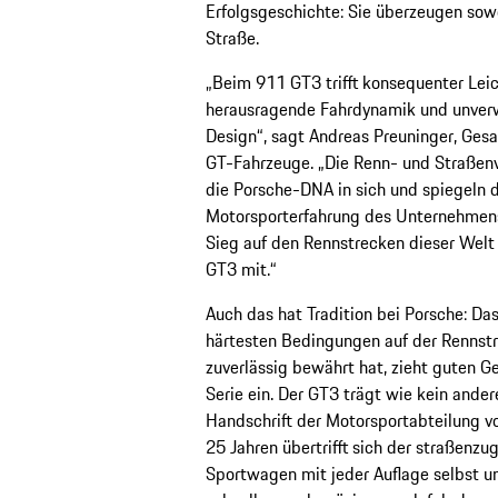
Erfolgsgeschichte: Sie überzeugen sowo
Straße.
„Beim 911 GT3 trifft konsequenter Lei
herausragende Fahrdynamik und unver
Design“, sagt Andreas Preuninger, Gesa
GT-Fahrzeuge. „Die Renn- und Straßenv
die Porsche-DNA in sich und spiegeln d
Motorsporterfahrung des Unternehmens
Sieg auf den Rennstrecken dieser Welt 
GT3 mit.“
Auch das hat Tradition bei Porsche: Das
härtesten Bedingungen auf der Rennstr
zuverlässig bewährt hat, zieht guten G
Serie ein. Der GT3 trägt wie kein andere
Handschrift der Motorsportabteilung vo
25 Jahren übertrifft sich der straßenzu
Sportwagen mit jeder Auflage selbst un