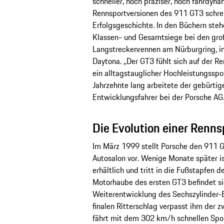
schneller, noch präziser, noch fahrdyna
Rennsportversionen des 911 GT3 schrei
Erfolgsgeschichte. In den Büchern steh
Klassen- und Gesamtsiege bei den gro
Langstreckenrennen am Nürburgring, i
Daytona. „Der GT3 fühlt sich auf der Re
ein alltagstauglicher Hochleistungsspo
Jahrzehnte lang arbeitete der gebürtig
Entwicklungsfahrer bei der Porsche AG
Die Evolution einer Renns
Im März 1999 stellt Porsche den 911 
Autosalon vor. Wenige Monate später i
erhältlich und tritt in die Fußstapfen 
Motorhaube des ersten GT3 befindet sic
Weiterentwicklung des Sechszylinder
finalen Ritterschlag verpasst ihm der z
fährt mit dem 302 km/h schnellen Spor