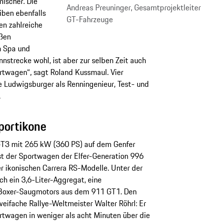
mischer. Die
Andreas Preuninger, Gesamtprojektleiter
ben ebenfalls
GT-Fahrzeuge
en zahlreiche
ßen
n Spa und
nnstrecke wohl, ist aber zur selben Zeit auch
rtwagen“, sagt Roland Kussmaul. Vier
e Ludwigsburger als Renningenieur, Test- und
.
portikone
GT3 mit 265 kW (360 PS) auf dem Genfer
st der Sportwagen der Elfer-Generation 996
der ikonischen Carrera RS-Modelle. Unter der
h ein 3,6-Liter-Aggregat, eine
-Boxer-Saugmotors aus dem 911 GT1. Den
weifache Rallye-Weltmeister Walter Röhrl: Er
twagen in weniger als acht Minuten über die