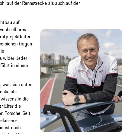
hl auf der Rennstrecke als auch auf der
chtbau auf
wechselbares
mtprojektleiter
ersionen tragen
ie
 wider. Jeder
fährt in einem
, was sich unter
ecke als
ewissens in die
r Elfer die
n Porsche. Seit
gelassene
d ist noch