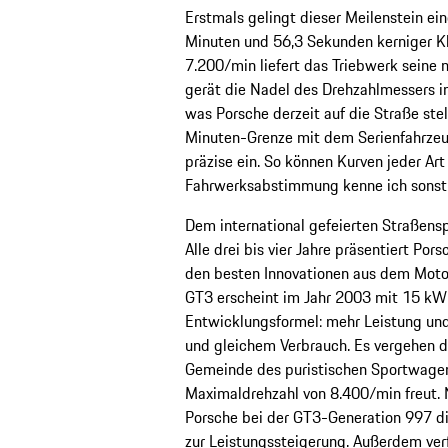
Erstmals gelingt dieser Meilenstein e
Minuten und 56,3 Sekunden kerniger Kl
7.200/min liefert das Triebwerk seine
gerät die Nadel des Drehzahlmessers in
was Porsche derzeit auf die Straße ste
Minuten-Grenze mit dem Serienfahrzeug
präzise ein. So können Kurven jeder Art
Fahrwerksabstimmung kenne ich sonst 
Dem international gefeierten Straßens
Alle drei bis vier Jahre präsentiert Por
den besten Innovationen aus dem Moto
GT3 erscheint im Jahr 2003 mit 15 kW 
Entwicklungsformel: mehr Leistung u
und gleichem Verbrauch. Es vergehen dr
Gemeinde des puristischen Sportwage
Maximaldrehzahl von 8.400/min freut.
Porsche bei der GT3-Generation 997 di
zur Leistungssteigerung. Außerdem ve