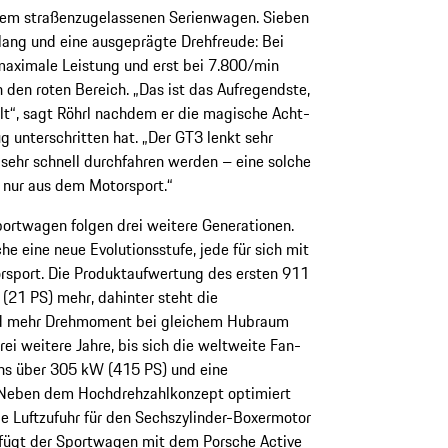
inem straßenzugelassenen Serienwagen. Sieben
ang und eine ausgeprägte Drehfreude: Bei
 maximale Leistung und erst bei 7.800/min
 den roten Bereich. „Das ist das Aufregendste,
llt“, sagt Röhrl nachdem er die magische Acht-
 unterschritten hat. „Der GT3 lenkt sehr
 sehr schnell durchfahren werden – eine solche
nur aus dem Motorsport.“
portwagen folgen drei weitere Generationen.
sche eine neue Evolutionsstufe, jede für sich mit
rsport. Die Produktaufwertung des ersten 911
(21 PS) mehr, dahinter steht die
nd mehr Drehmoment bei gleichem Hubraum
ei weitere Jahre, bis sich die weltweite Fan-
ns über 305 kW (415 PS) und eine
 Neben dem Hochdrehzahlkonzept optimiert
e Luftzufuhr für den Sechszylinder-Boxermotor
rfügt der Sportwagen mit dem Porsche Active