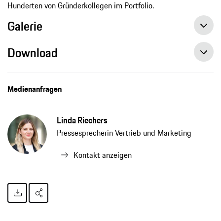
Hunderten von Gründerkollegen im Portfolio.
Galerie
Download
Porsche und APX starten gemeinsame Initiative für frauengeführte Unternehmen
Medienanfragen
Linda Riechers
Pressesprecherin Vertrieb und Marketing
Kontakt anzeigen