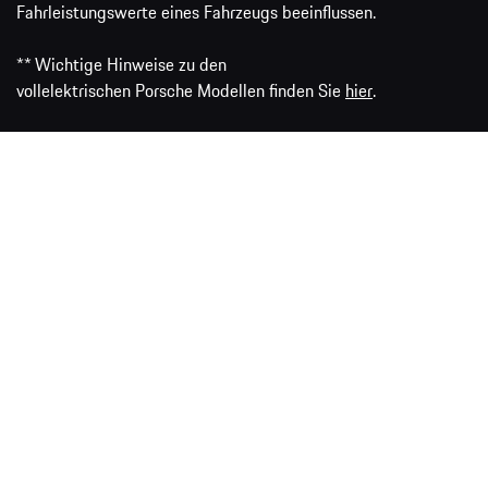
Fahrleistungswerte eines Fahrzeugs beeinflussen.
** Wichtige Hinweise zu den
vollelektrischen Porsche Modellen finden Sie
hier
.
VW Group Media
Porsche.de