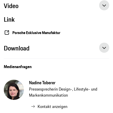
Video
Link
Sonderwunsch Einzelstück: Spektakuläre Lackierung und neu gestaltetes Interieur
Porsche Exklusive Manufaktur
Download
Medienanfragen
Nadine Toberer
Pressesprecherin Design-, Lifestyle- und
Markenkommunikation
Kontakt anzeigen