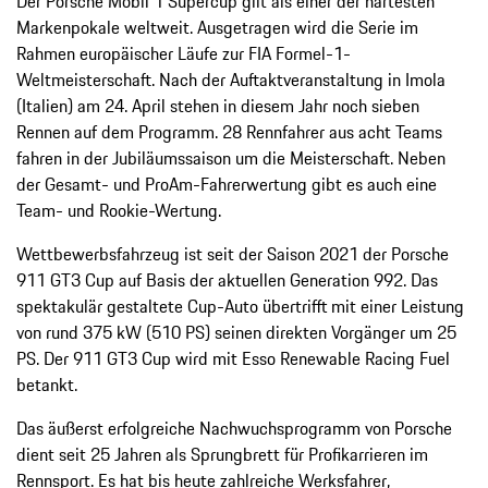
Der Porsche Mobil 1 Supercup gilt als einer der härtesten
Markenpokale weltweit. Ausgetragen wird die Serie im
Rahmen europäischer Läufe zur FIA Formel-1-
Weltmeisterschaft. Nach der Auftaktveranstaltung in Imola
(Italien) am 24. April stehen in diesem Jahr noch sieben
Rennen auf dem Programm. 28 Rennfahrer aus acht Teams
fahren in der Jubiläumssaison um die Meisterschaft. Neben
der Gesamt- und ProAm-Fahrerwertung gibt es auch eine
Team- und Rookie-Wertung.
Wettbewerbsfahrzeug ist seit der Saison 2021 der Porsche
911 GT3 Cup auf Basis der aktuellen Generation 992. Das
spektakulär gestaltete Cup-Auto übertrifft mit einer Leistung
von rund 375 kW (510 PS) seinen direkten Vorgänger um 25
PS. Der 911 GT3 Cup wird mit Esso Renewable Racing Fuel
betankt.
Das äußerst erfolgreiche Nachwuchsprogramm von Porsche
dient seit 25 Jahren als Sprungbrett für Profikarrieren im
Rennsport. Es hat bis heute zahlreiche Werksfahrer,