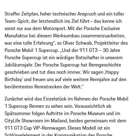
Straffer Zeitplan, hoher technischer Anspruch und ein toller
Team-Spirit, der letztendlich ins Ziel führt– das kenne ich
sonst nur aus dem Motorsport. Mit der Porsche Exclusive
Manufaktur bei diesem Werksumbau zusammenzuarbeiten,
war eine tolle Erfahrung“, so Oliver Schwab, Projektleiter des
Porsche Mobil 1 Supercup. „Und der 911 GT3 – 30 Jahre
Porsche Supercup ist ein würdiger Botschafter in unserem
Jubiläumsjahr. Der Porsche Supercup hat Renngeschichte
geschrieben und tut dies noch immer. Wir sagen ‚Happy
Birthday‘ und freuen uns auf viele weitere Rennjahre auf den
berühmtesten Rennstrecken der Welt.“
Zunächst wird das Einzelstück im Rahmen der Porsche Mobil
1 Supercup Rennen zu sehen sein. Voraussichtlich ab
Spätsommer folgen Auftritte im Porsche Museum und im
CityLife Showroom im Mailand, beides gemeinsam mit dem
911 GT3 Cup VIP-Rennwagen. Dieses Modell ist ein
Schlüsselelement in der Kommunikation des Porsche