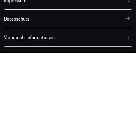
Impressum
Datenschutz
Verbrauchsinformationen
Deutschland
© 2026 Dr. Ing. h.c. F. Porsche AG.
* Soweit die Werte als Spannen angegeben werden, beziehen
sie sich nicht auf ein einzelnes, individuelles Fahrzeug und
sind nicht Bestandteil des Angebots. Sie dienen allein
Vergleichszwecken zwischen den verschiedenen
Fahrzeugtypen. Zusatzausstattungen und Zubehör (Anbauteile,
Reifenformat usw.) können relevante Fahrzeugparameter wie
z.B. Gewicht, Rollwiderstand und Aerodynamik verändern und