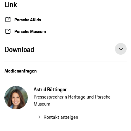
Link
Porsche 4Kids
Porsche Museum
Download
Spannendes Sommerferienprogramm im Porsche Museum, Pressemitteilung, 26.07.2021, Porsche AG
Medienanfragen
Astrid Böttinger
Pressesprecherin Heritage und Porsche
Museum
Kontakt anzeigen