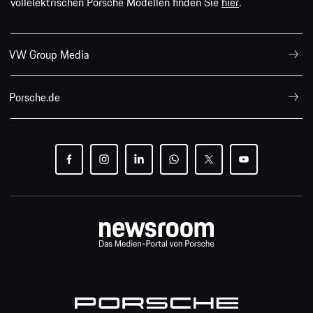
vollelektrischen Porsche Modellen finden Sie
hier
.
VW Group Media
Porsche.de