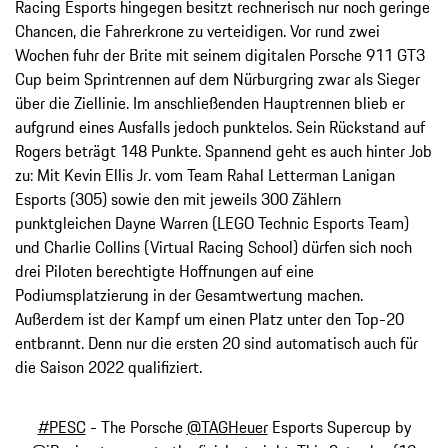
Racing Esports hingegen besitzt rechnerisch nur noch geringe
Chancen, die Fahrerkrone zu verteidigen. Vor rund zwei
Wochen fuhr der Brite mit seinem digitalen Porsche 911 GT3
Cup beim Sprintrennen auf dem Nürburgring zwar als Sieger
über die Ziellinie. Im anschließenden Hauptrennen blieb er
aufgrund eines Ausfalls jedoch punktelos. Sein Rückstand auf
Rogers beträgt 148 Punkte. Spannend geht es auch hinter Job
zu: Mit Kevin Ellis Jr. vom Team Rahal Letterman Lanigan
Esports (305) sowie den mit jeweils 300 Zählern
punktgleichen Dayne Warren (LEGO Technic Esports Team)
und Charlie Collins (Virtual Racing School) dürfen sich noch
drei Piloten berechtigte Hoffnungen auf eine
Podiumsplatzierung in der Gesamtwertung machen.
Außerdem ist der Kampf um einen Platz unter den Top-20
entbrannt. Denn nur die ersten 20 sind automatisch auch für
die Saison 2022 qualifiziert.
#PESC
- The Porsche
@TAGHeuer
Esports Supercup by