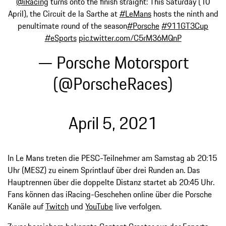
@iRacing
turns onto the finish straight: This Saturday (10
April), the Circuit de la Sarthe at
#LeMans
hosts the ninth and
penultimate round of the season
#Porsche
#911GT3Cup
#eSports
pic.twitter.com/C5rM36MQnP
— Porsche Motorsport
(@PorscheRaces)
April 5, 2021
In Le Mans treten die PESC-Teilnehmer am Samstag ab 20:15
Uhr (MESZ) zu einem Sprintlauf über drei Runden an. Das
Hauptrennen über die doppelte Distanz startet ab 20:45 Uhr.
Fans können das iRacing-Geschehen online über die Porsche
Kanäle auf
Twitch
und
YouTube
live verfolgen.