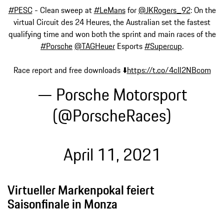
#PESC
- Clean sweep at
#LeMans
for
@JKRogers_92
: On the
virtual Circuit des 24 Heures, the Australian set the fastest
qualifying time and won both the sprint and main races of the
#Porsche
@TAGHeuer
Esports
#Supercup
.
Race report and free downloads ⬇️
https://t.co/4cIl2NBcom
— Porsche Motorsport
(@PorscheRaces)
April 11, 2021
Virtueller Markenpokal feiert
Saisonfinale in Monza