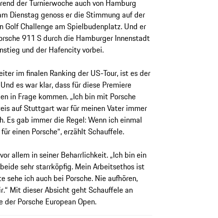
ährend der Turnierwoche auch von Hamburg
m Dienstag genoss er die Stimmung auf der
 Golf Challenge am Spielbudenplatz. Und er
orsche 911 S durch die Hamburger Innenstadt
stieg und der Hafencity vorbei.
iter im finalen Ranking der US-Tour, ist es der
. Und es war klar, dass für diese Premiere
pen in Frage kommen. „Ich bin mit Porsche
is auf Stuttgart war für meinen Vater immer
ch. Es gab immer die Regel: Wenn ich einmal
für einen Porsche“, erzählt Schauffele.
or allem in seiner Beharrlichkeit. „Ich bin ein
 beide sehr starrköpfig. Mein Arbeitsethos ist
e sehe ich auch bei Porsche. Nie aufhören,
r.“ Mit dieser Absicht geht Schauffele an
e der Porsche European Open.