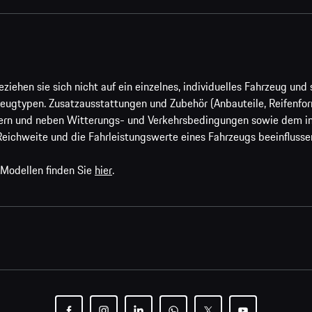
ehen sie sich nicht auf ein einzelnes, individuelles Fahrzeug und s
eugtypen. Zusatzausstattungen und Zubehör (Anbauteile, Reifenfo
ern und neben Witterungs- und Verkehrsbedingungen sowie dem ind
Reichweite und die Fahrleistungswerte eines Fahrzeugs beeinflusse
 Modellen finden Sie
hier
.