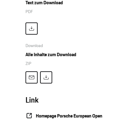
Text zum Download
PDF
Download
Alle Inhalte zum Download
ZIP
raftstoffverbrauch kombiniert: 10,0 - 9,6 l/100 km; CO₂-Emission
 - 220 g/km (Stand 09/2020)
Link
Homepage Porsche European Open