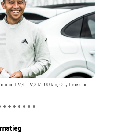
mbiniert 9,4 – 9,3 l/100 km; CO₂-Emission
911 Carrera S: K
kombiniert: 227
rnstieg