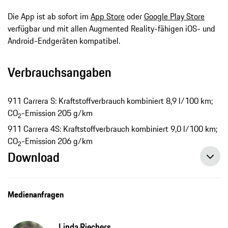
Die App ist ab sofort im
App Store
oder
Google Play Store
verfügbar und mit allen Augmented Reality-fähigen iOS- und
Android-Endgeräten kompatibel.
Verbrauchsangaben
911 Carrera S: Kraftstoffverbrauch kombiniert 8,9 l/100 km;
CO
-Emission 205 g/km
2
911 Carrera 4S: Kraftstoffverbrauch kombiniert 9,0 l/100 km;
CO
-Emission 206 g/km
2
Download
Neue App ermöglicht dreidimensionale Fahrzeugkonfiguration, Pressemitteilung, 22.05.2019, Porsche AG
Medienanfragen
Linda Riechers