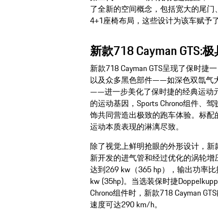
了全新的空间概念，包括宽大的尾门
4+1座椅布局，这些设计为该车赋予
新款718 Cayman G
新款718 Cayman GTS呈现了保时捷
以及众多黑色部件——如深色双氙气
——进一步美化了保时捷的经典运动
的运动基因，Sports Chrono组件
饰共同营造出极致的跑车体验。标配
运动本质表现的淋漓尽致。
除了视觉上鲜明抢眼的外形设计，新款71
新开发的进气管和经过优化的涡轮增压
达到269 kw（365 hp），输出功
kw (35hp)。当选装保时捷Doppelk
Chrono组件时，新款718 Cayman 
速度可达290 km/h。