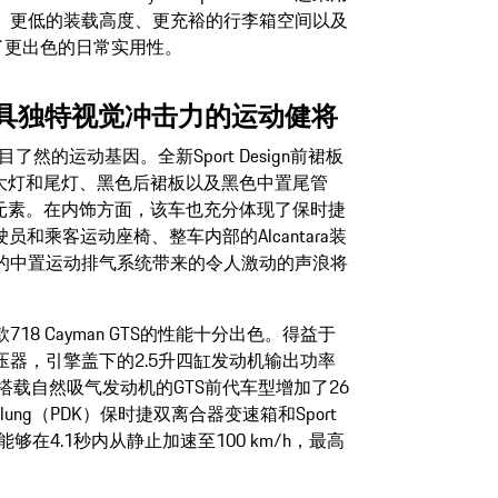
、更低的装载高度、更充裕的行李箱空间以及
了更出色的日常实用性。
TS:极具独特视觉冲击力的运动健将
一目了然的运动基因。全新Sport Design前裙板
大灯和尾灯、黑色后裙板以及黑色中置尾管
元素。在内饰方面，该车也充分体现了保时捷
、驾驶员和乘客运动座椅、整车内部的Alcantara装
的中置运动排气系统带来的令人激动的声浪将
8 Cayman GTS的性能十分出色。得益于
器，引擎盖下的2.5升四缸发动机输出功率
率比搭载自然吸气发动机的GTS前代车型增加了26
upplung（PDK）保时捷双离合器变速箱和Sport
GTS能够在4.1秒内从静止加速至100 km/h，最高