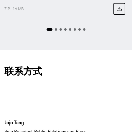
ZIP
16 MB
联系方式
Jojo Tang
Vice President Public Relations and Press