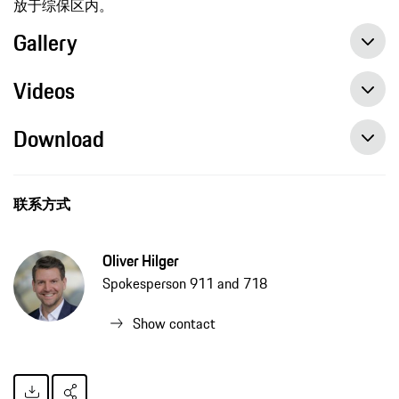
放于综保区内。
Gallery
Videos
Download
联系方式
Oliver Hilger
Spokesperson 911 and 718
Show contact