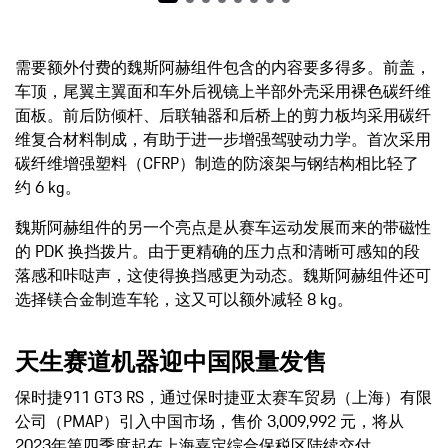
需要额外付费的魏斯阿赫组件包含的内容要多得多。前盖，
车顶，尾翼主翼面和车外后视镜上半部外壳采用裸色碳纤维
面板。前后防倾杆、后联轴器和后桥上的剪力板均采用碳纤
维复合材料制成，有助于进一步增强驾驶动力学。首次采用
碳纤维增强塑料（CFRP）制造的防滚架与钢结构相比轻了
约 6 kg。
魏斯阿赫组件的另一个亮点是从赛车运动发展而来的带磁性
的 PDK 换挡拨片。由于更精确的压力点和清晰可感知的段
落感和咔哒声，这使得换挡感更为动态。魏斯阿赫组件还可
选择镁合金制造车轮，这又可以额外减轻 8 kg。
天生赛道机器迎中国限量发售
保时捷911 GT3 RS，通过保时捷亚太赛车贸易（上海）有限
公司（PMAP）引入中国市场，售价 3,009,992 元，将从
2023年第四季度起在上海嘉定综合保税区陆续交付。