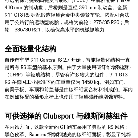
可选的保时捷碳陶瓷复合制动（PCCB）在前桥配备了直径
410 mm 的制动盘，后桥则是直径 390 mm 制动盘。全新
911 GT3 RS 标配锻造轻质合金中央锁紧车轮。搭配可合法
用于公路行的运动型轮胎，规格为前轮：275/35 R20；后
轮：335/30 R21，以确保高水平的机械抓地力。
全面轻量化结构
自传奇车型 911 Carrera RS 2.7 开始，智能轻量化结构一直
是所有 RS 车型的基本原则。由于大量使用碳纤维增强塑料
（CFRP）等轻质结构，尽管有许多较大的组件，911 GT3
RS 在德国工业标准下的车重量仅为 1450 kg。例如车门、
前翼子板、车顶和前盖都是由碳纤维复合材料制成的。车内
在例如标配的桶形座椅上也使用了轻质碳纤维增强塑料。
可供选择的 Clubsport 与魏斯阿赫组件
在内饰方面，这款全新的 GT 跑车采用了典型的 RS 风格：
黑色皮革、Racetex 织物和抛光的碳纤维面板，彰显了纯粹