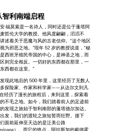
从智利南端启程
安·福莫索是一名诗人，同时还是位于蓬塔阿
麦哲伦大学的教授。他风度翩翩，滔滔不
讲述着关于恶魔与风的古老信仰。“这个地区
视为邪恶之地。”现年 52 岁的教授说道，“秘
是西班牙殖民帝国的中心，是神圣之地，而
区则完全相反。一切好的东西都在那里，一
东西都在这里。”
发现此地后的 500 年里，这里经历了无数人
多探险家、作家和科学家——从达尔文到凡
在经历了漫长的旅程后，来到这里，探索着
的不毛之地。如今，我们踏着前人的足迹前
的发现之旅始于智利南部的蓬塔德尔加达。
出发，我们的渡轮之旅短暂而狂野。接下
们面前延伸至天边的是泛美公路
mericana）。而它的终点，阿拉斯加的戴德霍