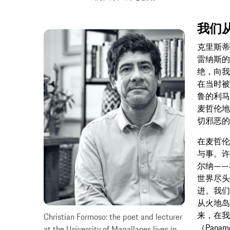
我们
克里斯蒂
雷纳斯的
绝，向我
在当时被
鲁的利马
麦哲伦地
切邪恶的
在麦哲伦
与事。许
尔纳——
世界尽头
进。我们
从火地岛
来，在我
Christian Formoso: the poet and lecturer
（Pana
at the University of Magallanes lives in