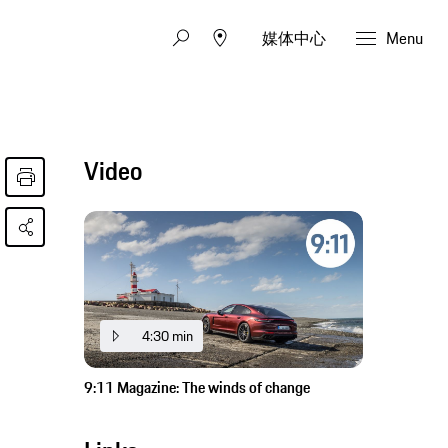
媒体中心
Menu
Video
4:30 min
9:11 Magazine: The winds of change