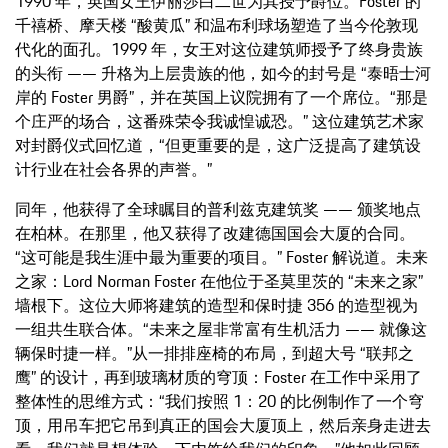
1990 年，英国女王伊丽莎白二世为其授予爵位。Foster 的
千禧桥、摩天楼 “酸黄瓜” 和温布利球场塑造了当今伦敦现
代化的面孔。1999 年，女王对这位建筑师授予了终身贵族
的头衔 —— 升格为上层贵族的他，如今的封号是 “泰晤士河
岸的 Foster 男爵”，并在英国上议院拥有了一个席位。“那是
个庄严的场合，这番殊荣令我诚惶诚恐。” 这位建筑艺术家
对封爵仪式回忆道，“但更重要的是，这广泛提高了建筑设
计行业在社会各界的声誉。”
同年，他获得了全球瞩目的普利兹克建筑奖 —— 颁奖地点
在柏林。在那里，他又获得了改建德国国会大厦的合同。
“这可能是我生涯中最为重要的项目。” Foster 解说道。未来
之家：Lord Norman Foster 在他位于圣莫里茨的 “未来之家”
墙根下。这位大师将建筑的造型和保时捷 356 的造型视为
一组共生联合体。“未来之屋非常富有生机活力 —— 就像这
辆保时捷一样。”从一排排座椅的布局，到超大号 “联邦之
鹰” 的设计，再到玻璃材质的穹顶：Foster 在工作中采用了
整体性的思维方式：“我们按照 1：20 的比例制作了一个穹
顶，用吊车把它吊到真正的国会大厦顶上，然后亲身走进去