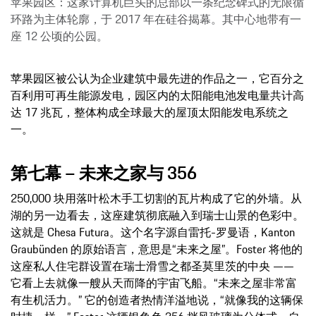
苹果园区：这家计算机巨头的总部以一条纪念碑式的无限循
环路为主体轮廓，于 2017 年在硅谷揭幕。其中心地带有一
座 12 公顷的公园。
苹果园区被公认为企业建筑中最先进的作品之一，它百分之
百利用可再生能源发电，园区内的太阳能电池发电量共计高
达 17 兆瓦，整体构成全球最大的屋顶太阳能发电系统之
一。
第七幕 – 未来之家与 356
250,000 块用落叶松木手工切割的瓦片构成了它的外墙。从
湖的另一边看去，这座建筑彻底融入到瑞士山景的色彩中。
这就是 Chesa Futura。这个名字源自雷托-罗曼语，Kanton
Graubünden 的原始语言，意思是“未来之屋”。Foster 将他的
这座私人住宅群设置在瑞士滑雪之都圣莫里茨的中央 ——
它看上去就像一艘从天而降的宇宙飞船。“未来之屋非常富
有生机活力。” 它的创造者热情洋溢地说，“就像我的这辆保