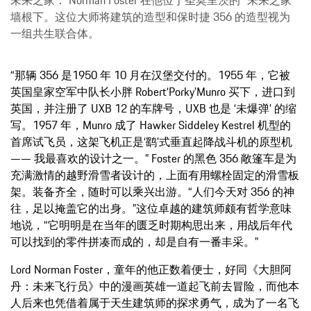
墙根下。这位大师将建筑的造型和保时捷 356 的造型视为
一组共生联合体。
“那辆 356 是1950 年 10 月在汉堡交付的。1955 年，它被
英国皇家空军中队长小胖 Robert‘Porky’Munro 买下，进口到
英国，并注册了 UXB 12 的车牌号，UXB 也是 ‘未爆弹’ 的缩
写。1957 年，Munro 成了 Hawker Siddeley Kestrel 机型的
首席试飞员，这架飞机正是‘鹞’式垂直起降战斗机的原型机
—— 我最喜欢的设计之一。” Foster 的黑色 356 敞篷车是为
充满激情的越野滑雪者设计的，上面有用螺栓固定的滑雪板
架。装备齐全，随时可以乘兴出游。“人们今天对 356 的神
往，足以掩盖它的出身。”这位卓越的建筑师颇有哲学意味
地说，“它明明是在当年的匮乏时期构思出来，用战后年代
可以找到的零件拼凑而成的，却是自有一番丰采。”
Lord Norman Foster，童年的他正数着便士，好同《大胆阿
丹：未来飞行员》中的漫画英雄一道起飞前去冒险，而他本
人后来也凭借着属于天生建筑师的探求勇气，成为了一名飞