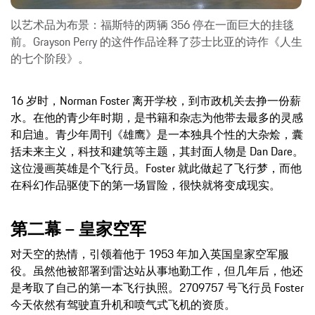
以艺术品为布景：福斯特的两辆 356 停在一面巨大的挂毯
前。Grayson Perry 的这件作品诠释了莎士比亚的诗作《人生
的七个阶段》。
16 岁时，Norman Foster 离开学校，到市政机关去挣一份薪
水。在他的青少年时期，是书籍和杂志为他带去最多的灵感
和启迪。青少年周刊《雄鹰》是一本独具个性的大杂烩，囊
括未来主义，科技和建筑等主题，其封面人物是 Dan Dare。
这位漫画英雄是个飞行员。Foster 就此做起了飞行梦，而他
在科幻作品驱使下的第一场冒险，很快就将变成现实。
第二幕 – 皇家空军
对天空的热情，引领着他于 1953 年加入英国皇家空军服
役。虽然他被部署到雷达站从事地勤工作，但几年后，他还
是考取了自己的第一本飞行执照。2709757 号飞行员 Foster
今天依然有驾驶直升机和喷气式飞机的资质。