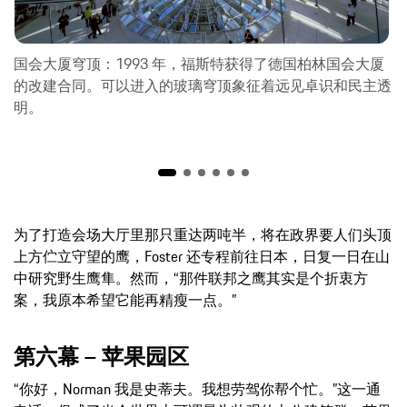
国会大厦穹顶：1993 年，福斯特获得了德国柏林国会大厦
的改建合同。可以进入的玻璃穹顶象征着远见卓识和民主透
明。
为了打造会场大厅里那只重达两吨半，将在政界要人们头顶
上方伫立守望的鹰，Foster 还专程前往日本，日复一日在山
中研究野生鹰隼。然而，“那件联邦之鹰其实是个折衷方
案，我原本希望它能再精瘦一点。”
第六幕 – 苹果园区
“你好，Norman 我是史蒂夫。我想劳驾你帮个忙。”这一通