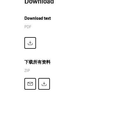
Download
Download text
PDF
下载所有资料
ZIP