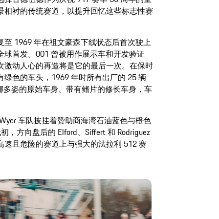
景相衬的传统赛道，以提升回忆这些标志性赛
赛车修复至 1969 年在祖文豪森下线状态后首次驶上
球首发。001 曾被用作展示车和开发验证
次激动人心的再造将是它的最后一次。在保时
 有绿色的车头，1969 年时所有出厂的 25 辆
有婀娜多姿的原始车身、带有鳍片的修长车身，车
n Wyer 车队披挂着赞助商海湾石油蓝色与橙色
盘后的 Elford、Siffert 和 Rodriguez
速且危险的赛道上与强大的法拉利 512 赛